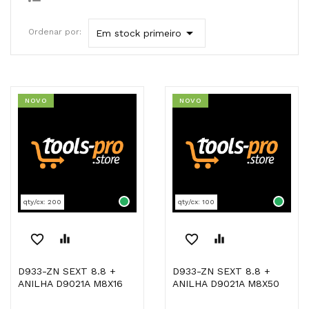

Ordenar por:
Em stock primeiro
NOVO
NOVO
qty/cx: 200
qty/cx: 100
favorite_border
equalizer
favorite_border
equalizer
D933-ZN SEXT 8.8 +
D933-ZN SEXT 8.8 +
ANILHA D9021A M8X16
ANILHA D9021A M8X50