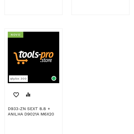
NOVO
qty/cx: 300
favorite_border
equalizer
D933-ZN SEXT 8.8 +
ANILHA D9021A M6X20