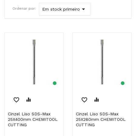

Ordenar por:
Em stock primeiro
favorite_border
equalizer
favorite_border
equalizer
Cinzel Liso SDS-Max
Cinzel Liso SDS-Max
25X400mm CHEMITOOL
25X280mm CHEMITOOL
CUTTING
CUTTING