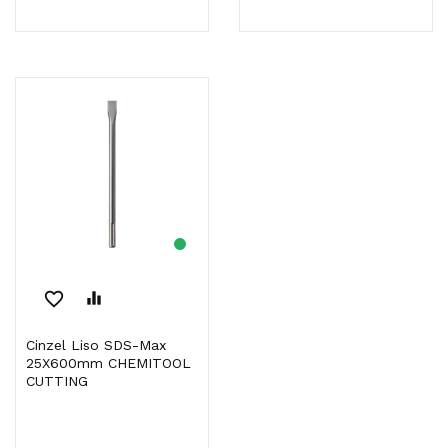
favorite_border
equalizer
Cinzel Liso SDS-Max
25X600mm CHEMITOOL
CUTTING