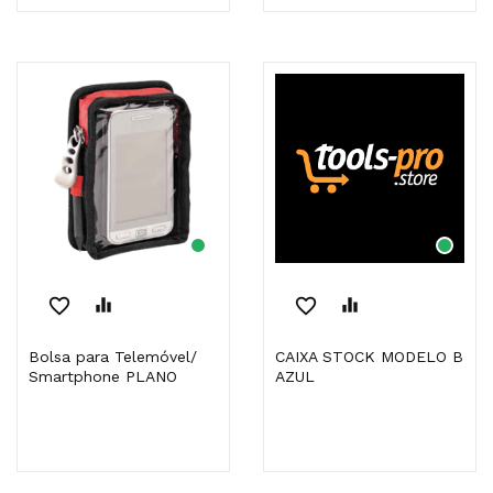
favorite_border
equalizer
favorite_border
equalizer
Bolsa para Telemóvel/
CAIXA STOCK MODELO B
Smartphone PLANO
AZUL