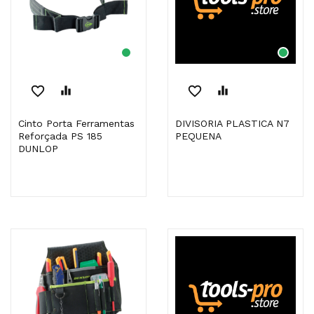
favorite_border
equalizer
favorite_border
equalizer
Cinto Porta Ferramentas
DIVISORIA PLASTICA N7
Reforçada PS 185
PEQUENA
DUNLOP