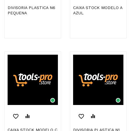
DIVISORIA PLASTICA N6
CAIXA STOCK MODELO A
PEQUENA
AZUL
favorite_border
equalizer
favorite_border
equalizer
CAIXA STOCK MODELO C
DIVISORIA PLASTICA N1