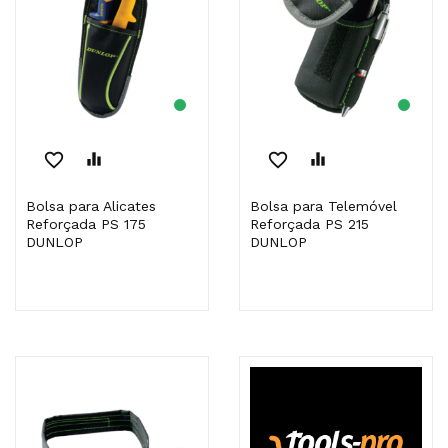
favorite_border
equalizer
favorite_border
equalizer
Bolsa para Alicates
Bolsa para Telemóvel
Reforçada PS 175
Reforçada PS 215
DUNLOP
DUNLOP