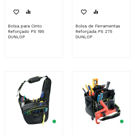
favorite_border
equalizer
favorite_border
equalizer
Bolsa para Cinto
Bolsa de Ferramentas
Reforçado PS 195
Reforçada PS 275
DUNLOP
DUNLOP