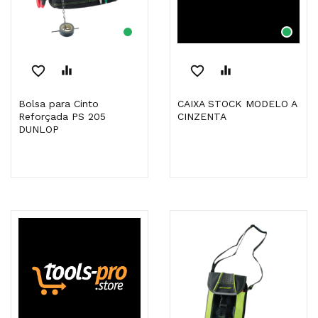
favorite_border
equalizer
favorite_border
equalizer
Bolsa para Cinto
CAIXA STOCK MODELO A
Reforçada PS 205
CINZENTA
DUNLOP