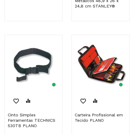
Metálicos 48,9 x 26 x
24,8 cm STANLEY®
favorite_border
equalizer
favorite_border
equalizer
Cinto Simples
Carteira Profissional em
Ferramentas TECHNICS
Tecido PLANO
530TB PLANO