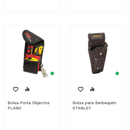
favorite_border
equalizer
favorite_border
equalizer
Bolsa Porta Objectos
Bolsa para Berbequim
PLANO
STANLEY