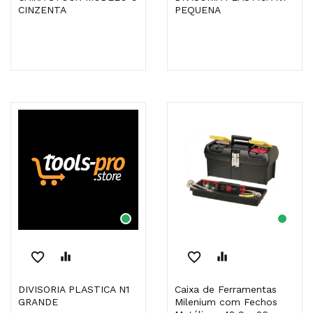
CINZENTA
PEQUENA
favorite_border
equalizer
favorite_border
equalizer
DIVISORIA PLASTICA N1
Caixa de Ferramentas
GRANDE
Milenium com Fechos