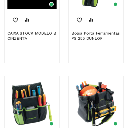
favorite_border
equalizer
favorite_border
equalizer
CAIXA STOCK MODELO B
Bolsa Porta Ferramentas
CINZENTA
PS 255 DUNLOP