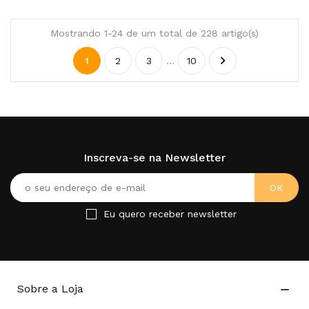
Mostrando 1-24 de um total de 228 artigo(s)

1
2
3
…
10
Inscreva-se na Newsletter
Eu quero receber newsletter
Sobre a Loja
