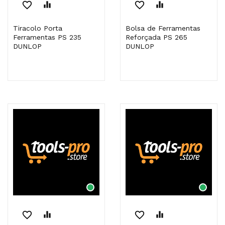
favorite_border
equalizer
favorite_border
equalizer
Tiracolo Porta
Bolsa de Ferramentas
Ferramentas PS 235
Reforçada PS 265
DUNLOP
DUNLOP
favorite_border
equalizer
favorite_border
equalizer