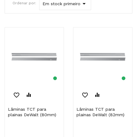

Ordenar por:
Em stock primeiro
favorite_border
equalizer
favorite_border
equalizer
Lâminas TCT para
Lâminas TCT para
plainas DeWalt (80mm)
plainas DeWalt (82mm)