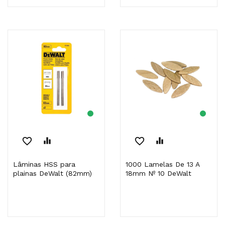
favorite_border
equalizer
favorite_border
equalizer
Lâminas HSS para
1000 Lamelas De 13 A
plainas DeWalt (82mm)
18mm Nº 10 DeWalt