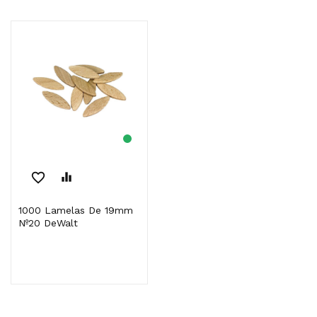
favorite_border
equalizer
1000 Lamelas De 19mm
Nº20 DeWalt