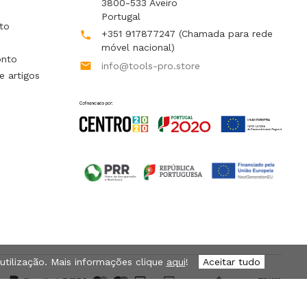
3800-533 Aveiro
Portugal
to
+351 917877247
(Chamada para rede

móvel nacional)
onto

info@tools-pro.store
e artigos
 utilização. Mais informações clique
aqui
!
Aceitar tudo