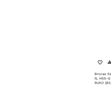
favorite_border
equaliz
Brocas De Pancada Tipo
N, HSS-G 
RUKO (Ø3