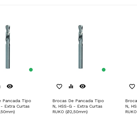
remove_red_eye
remove_red_eye
er
favorite_border
equalizer
favorite_border
Brocas De Pancada Tipo
Brocas De Pancada Tipo
- Extra Curtas
N, HSS-G - Extra Curtas
N, HS
,50mm)
RUKO (Ø2,50mm)
RUKO