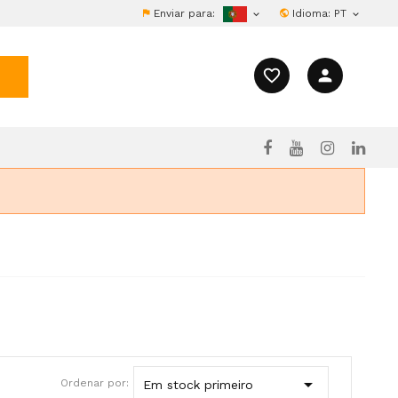
Enviar para:
Idioma:
PT


favorite_border
person

Ordenar por:
Em stock primeiro