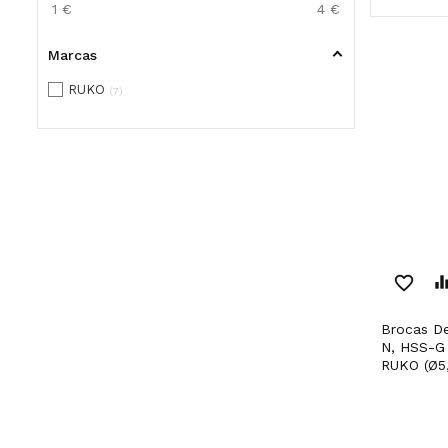
1
€
4
€
Marcas
RUKO
7
favorite_border
equaliz
Brocas De Pancada Tipo
N, HSS-G 
RUKO (Ø5