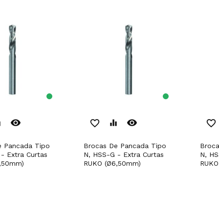
remove_red_eye
remove_red_eye
er
favorite_border
equalizer
favorite_border
Brocas De Pancada Tipo
Brocas De Pancada Tipo
- Extra Curtas
N, HSS-G - Extra Curtas
N, HS
,50mm)
RUKO (Ø6,50mm)
RUKO