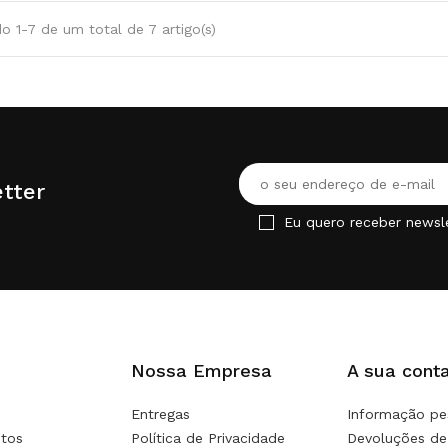
o 1-7 de um total de 7 artigo(s)
tter
Eu quero receber newsl
Nossa Empresa
A sua cont
Entregas
Informação pe
tos
Política de Privacidade
Devoluções de