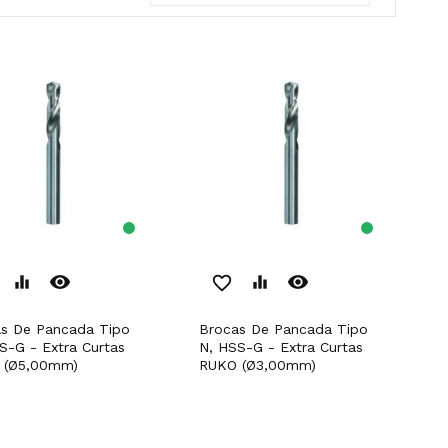
remove_red_eye
remove_red_eye
equalizer
favorite_border
equalizer
Brocas De Pancada Tipo
S-G - Extra Curtas
N, HSS-G - Extra Curtas
 (Ø5,00mm)
RUKO (Ø3,00mm)