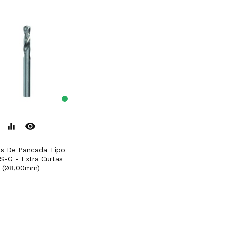
remove_red_eye
equalizer
S-G - Extra Curtas
 (Ø8,00mm)