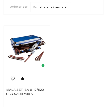

Ordenar por:
Em stock primeiro
favorite_border
equalizer
MALA SET BA 6-12/520
UBS 5/100 230 V