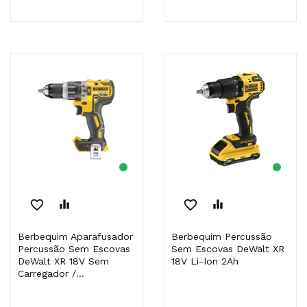
favorite_border
equalizer
favorite_border
equalizer
Berbequim Aparafusador
Berbequim Percussão
Percussão Sem Escovas
Sem Escovas DeWalt XR
DeWalt XR 18V Sem
18V Li-Ion 2Ah
Carregador /...