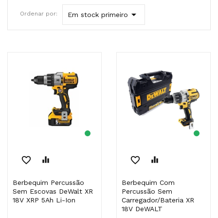

Ordenar por:
Em stock primeiro
favorite_border
equalizer
favorite_border
equalizer
Berbequim Percussão
Berbequim Com
Sem Escovas DeWalt XR
Percussão Sem
18V XRP 5Ah Li-Ion
Carregador/Bateria XR
18V DeWALT