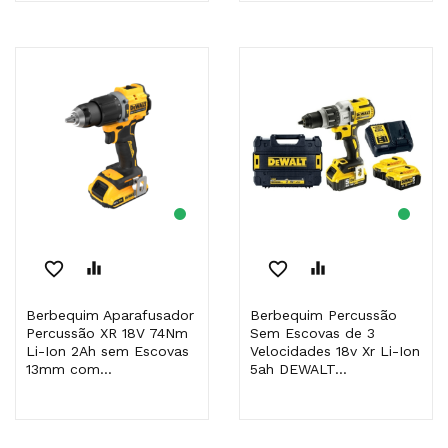
favorite_border
equalizer
favorite_border
equalizer
Berbequim Aparafusador
Berbequim Percussão
Percussão XR 18V 74Nm
Sem Escovas de 3
Li-Ion 2Ah sem Escovas
Velocidades 18v Xr Li-Ion
13mm com...
5ah DEWALT...