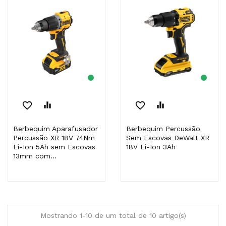
favorite_border
equalizer
favorite_border
equalizer
Berbequim Aparafusador
Berbequim Percussão
Percussão XR 18V 74Nm
Sem Escovas DeWalt XR
Li-Ion 5Ah sem Escovas
18V Li-Ion 3Ah
13mm com...
Mostrando 1-10 de um total de 10 artigo(s)