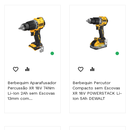
favorite_border
equalizer
favorite_border
equalizer
Berbequim Aparafusador
Berbequin Percutor
Percussão XR 18V 74Nm
Compacto sem Escovas
Li-Ion 2Ah sem Escovas
XR 18V POWERSTACK Li-
13mm com...
Ion 5Ah DEWALT