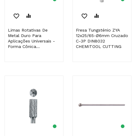
favorite_border
equalizer
favorite_border
equalizer
Limas Rotativas De
Fresa Tungsténio ZYA
Metal Duro Para
12x25/65-Ø6mm Cruzado
Aplicações Universais -
C-3P DIN8032
Forma Cônica...
CHEMITOOL CUTTING