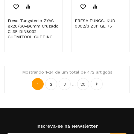
favorite_border
equalizer
favorite_border
equalizer
Fresa Tungsténio ZYAS
FRESA TUNGS. KUD
8x20/60-Ø6mm Cruzado
0302/3 Z3P GL 75
C-3P DIN8032
CHEMITOOL CUTTING
Mostrando 1-24 de um total de 472 artigo(s)

1
2
3
…
20
Inscreva-se na Newsletter