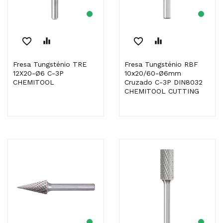
favorite_border
equalizer
favorite_border
equalizer
Fresa Tungsténio TRE
Fresa Tungsténio RBF
12X20-Ø6 C-3P
10x20/60-Ø6mm
CHEMITOOL
Cruzado C-3P DIN8032
CHEMITOOL CUTTING