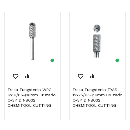
favorite_border
equalizer
favorite_border
equalizer
Fresa Tungsténio WRC
Fresa Tungsténio ZYAS
6x16/65-Ø6mm Cruzado
12x25/65-Ø6mm Cruzado
C-3P DIN8032
C-3P DIN8032
CHEMITOOL CUTTING
CHEMITOOL CUTTING