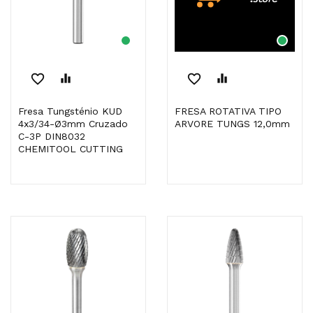
favorite_border
equalizer
favorite_border
equalizer
Fresa Tungsténio KUD
FRESA ROTATIVA TIPO
4x3/34-Ø3mm Cruzado
ARVORE TUNGS 12,0mm
C-3P DIN8032
CHEMITOOL CUTTING