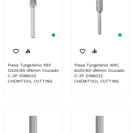
favorite_border
equalizer
favorite_border
equalizer
Fresa Tungsténio RBF
Fresa Tungsténio WRC
12x25/65-Ø6mm Cruzado
8x20/60-Ø6mm Cruzado
C-3P DIN8032
C-3P DIN8032
CHEMITOOL CUTTING
CHEMITOOL CUTTING