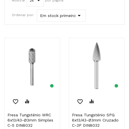
Mostrar
por página
24

Ordenar por:
Em stock primeiro
favorite_border
equalizer
favorite_border
equalizer
Fresa Tungsténio WRC
Fresa Tungsténio SPG
6x13/43-Ø3mm Simples
6x13/43-Ø3mm Cruzado
C-5 DIN8032
C-3P DIN8032