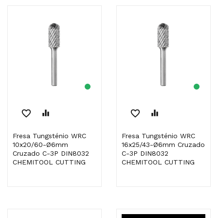
favorite_border
equalizer
favorite_border
equalizer
Fresa Tungsténio WRC
Fresa Tungsténio WRC
10x20/60-Ø6mm
16x25/43-Ø6mm Cruzado
Cruzado C-3P DIN8032
C-3P DIN8032
CHEMITOOL CUTTING
CHEMITOOL CUTTING