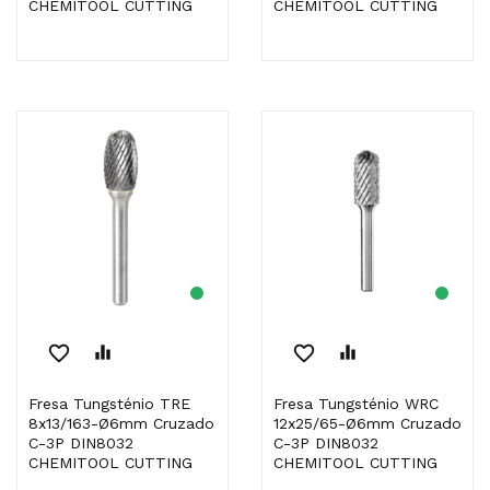
CHEMITOOL CUTTING
CHEMITOOL CUTTING
favorite_border
equalizer
favorite_border
equalizer
Fresa Tungsténio TRE
Fresa Tungsténio WRC
8x13/163-Ø6mm Cruzado
12x25/65-Ø6mm Cruzado
C-3P DIN8032
C-3P DIN8032
CHEMITOOL CUTTING
CHEMITOOL CUTTING