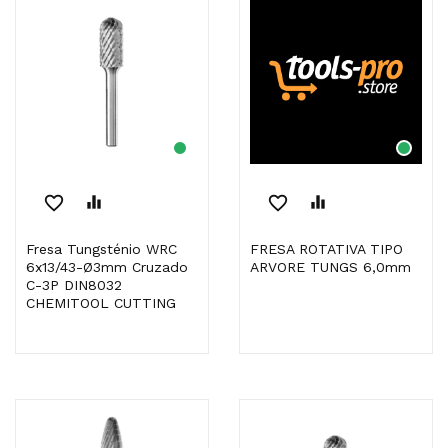
favorite_border
equalizer
favorite_border
equalizer
Fresa Tungsténio WRC
FRESA ROTATIVA TIPO
6x13/43-Ø3mm Cruzado
ARVORE TUNGS 6,0mm
C-3P DIN8032
CHEMITOOL CUTTING