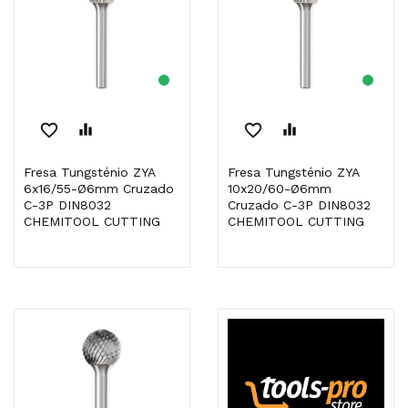
favorite_border
equalizer
favorite_border
equalizer
Fresa Tungsténio ZYA
Fresa Tungsténio ZYA
6x16/55-Ø6mm Cruzado
10x20/60-Ø6mm
C-3P DIN8032
Cruzado C-3P DIN8032
CHEMITOOL CUTTING
CHEMITOOL CUTTING