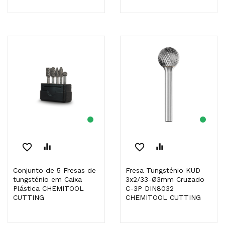
favorite_border
equalizer
favorite_border
equalizer
Conjunto de 5 Fresas de
Fresa Tungsténio KUD
tungsténio em Caixa
3x2/33-Ø3mm Cruzado
Plástica CHEMITOOL
C-3P DIN8032
CUTTING
CHEMITOOL CUTTING