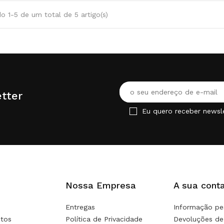
o 1-5 de um total de 5 artigo(s)
tter
Eu quero receber newsl
Nossa Empresa
A sua cont
Entregas
Informação pe
tos
Política de Privacidade
Devoluções de