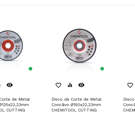
remove_red_eye
remove_red_eye
er
favorite_border
equalizer
favorite_border
Disco de Corte de Metal
Disco de Corte de Metal
Ø125x22,23mm
Concâvo Ø150x22,23mm
Conc
OL CUTTING
CHEMITOOL CUTTING
CHEM