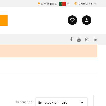
Enviar para:
Idioma:
PT


favorite_border
person

Ordenar por:
Em stock primeiro