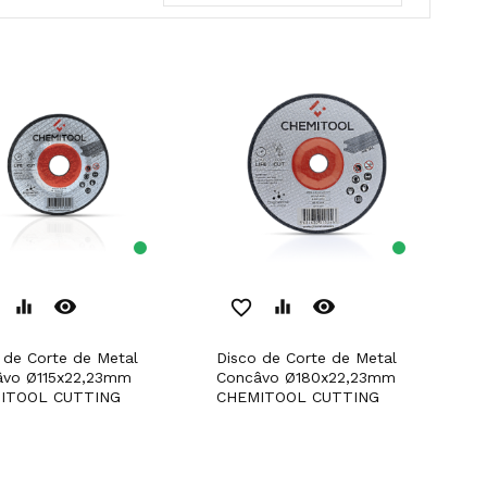
remove_red_eye
remove_red_eye
equalizer
favorite_border
equalizer
Disco de Corte de Metal
âvo Ø115x22,23mm
Concâvo Ø180x22,23mm
ITOOL CUTTING
CHEMITOOL CUTTING