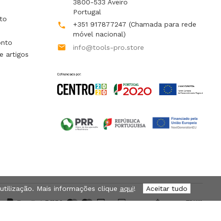
3800-533 Aveiro
Portugal
to
+351 917877247
(Chamada para rede

móvel nacional)
onto

info@tools-pro.store
e artigos
 utilização. Mais informações clique
aqui
!
Aceitar tudo