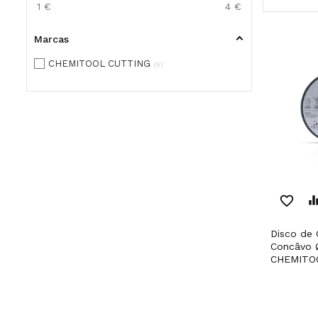
1
€
4
€
Marcas
CHEMITOOL CUTTING
5
favorite_border
equaliz
Disco de Corte de Metal
Concâvo 
CHEMITO