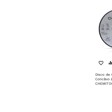
favorite_border
equaliz
Disco de Corte de Metal
Concâvo 
CHEMITO