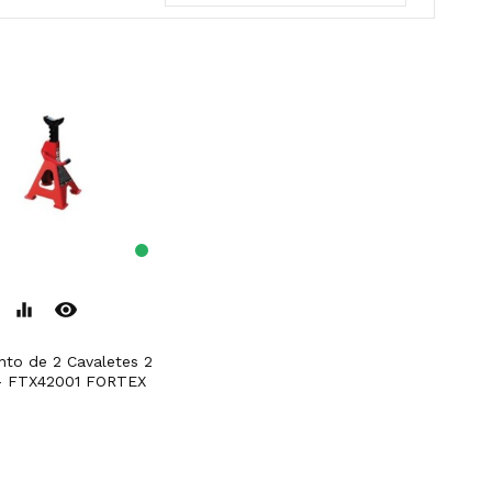
remove_red_eye
equalizer
- FTX42001 FORTEX