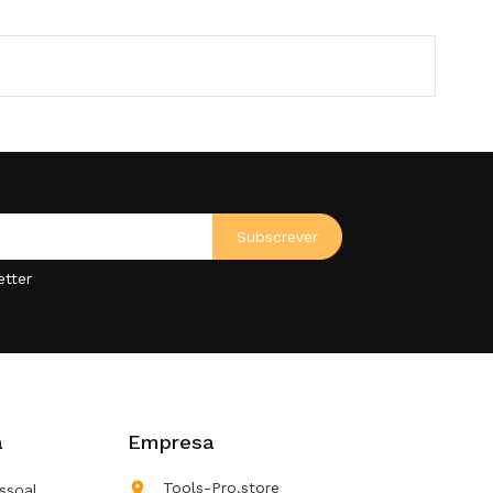
etter
a
Empresa

Tools-Pro.store
ssoal