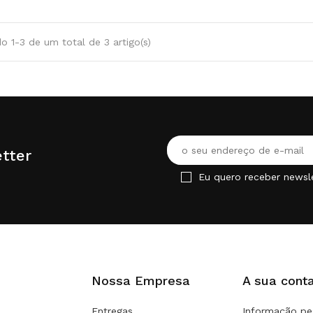
o 1-3 de um total de 3 artigo(s)
tter
Eu quero receber newsl
Nossa Empresa
A sua cont
Entregas
Informação pe