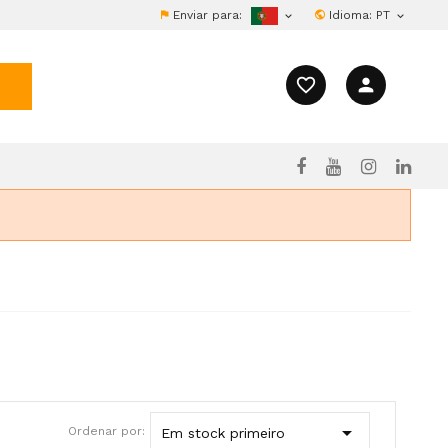
Enviar para:
Idioma:
PT


favorite_border
person

Ordenar por:
Em stock primeiro