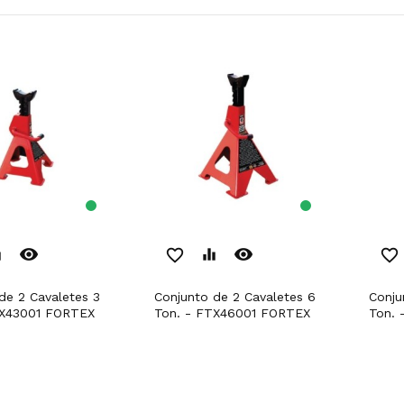
remove_red_eye
remove_red_eye
er
favorite_border
equalizer
favorite_border
Conjunto de 2 Cavaletes 6
Conjunto de 2 Cavaletes 2
TX43001 FORTEX
Ton. - FTX46001 FORTEX
Ton. 