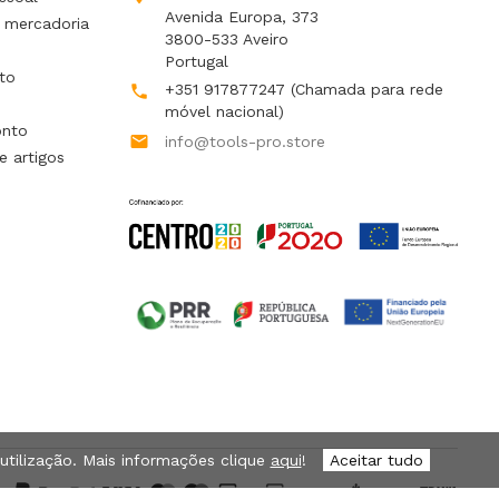
Avenida Europa, 373
 mercadoria
3800-533 Aveiro
Portugal
to
+351 917877247
(Chamada para rede

móvel nacional)
onto

info@tools-pro.store
e artigos
 utilização. Mais informações clique
aqui
!
Aceitar tudo