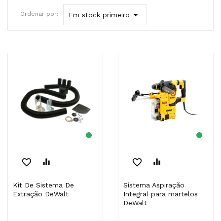

Ordenar por:
Em stock primeiro
favorite_border
equalizer
favorite_border
equalizer
Kit De Sistema De
Sistema Aspiração
Extração DeWalt
Integral para martelos
DeWalt