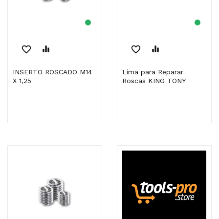
favorite_border
equalizer
favorite_border
equalizer
INSERTO ROSCADO M14
Lima para Reparar
X 1,25
Roscas KING TONY