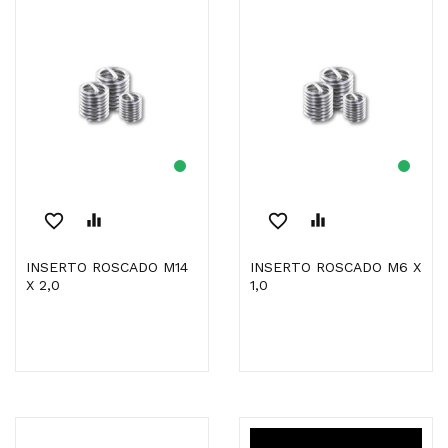
favorite_border
equalizer
favorite_border
equalizer
INSERTO ROSCADO M14
INSERTO ROSCADO M6 X
X 2,0
1,0