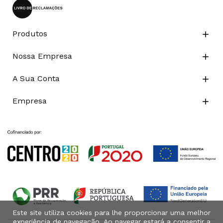
Produtos

Nossa Empresa

A Sua Conta

Empresa

Este site utiliza cookies para lhe proporcionar uma melhor
experiência de navegação. Ao navegar estará a consentir a