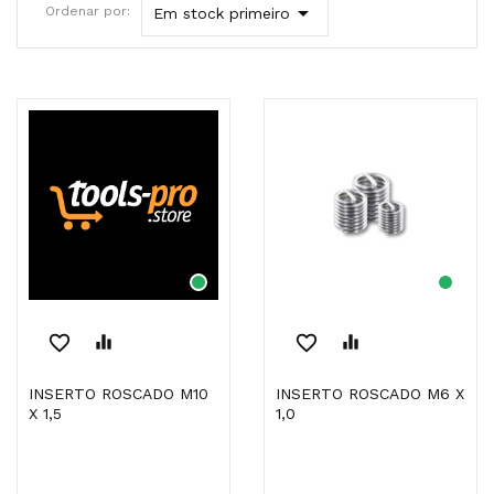

Ordenar por:
Em stock primeiro
favorite_border
equalizer
favorite_border
equalizer
INSERTO ROSCADO M10
INSERTO ROSCADO M6 X
X 1,5
1,0