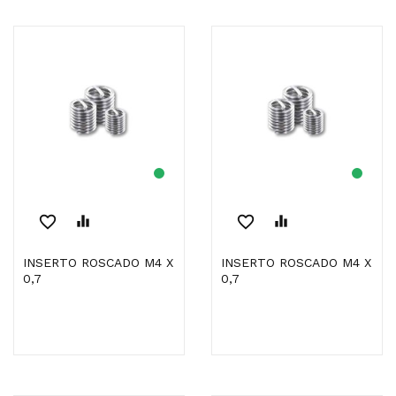
favorite_border
equalizer
favorite_border
equalizer
INSERTO ROSCADO M4 X
INSERTO ROSCADO M4 X
0,7
0,7