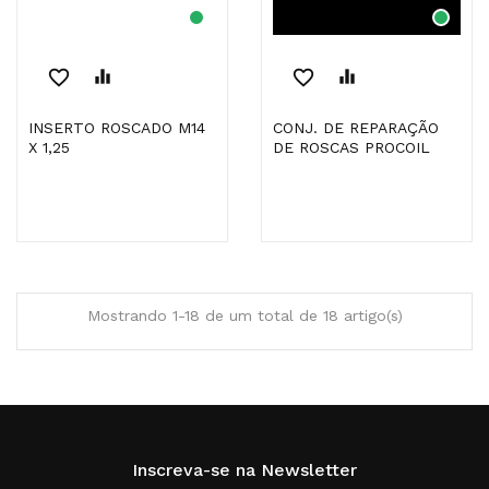
favorite_border
equalizer
favorite_border
equalizer
INSERTO ROSCADO M14
CONJ. DE REPARAÇÃO
X 1,25
DE ROSCAS PROCOIL
Mostrando 1-18 de um total de 18 artigo(s)
Inscreva-se na Newsletter