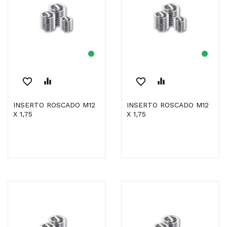
favorite_border
equalizer
favorite_border
equalizer
INSERTO ROSCADO M12
INSERTO ROSCADO M12
X 1,75
X 1,75