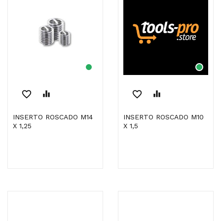
favorite_border
equalizer
favorite_border
equalizer
INSERTO ROSCADO M14
INSERTO ROSCADO M10
X 1,25
X 1,5