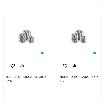
favorite_border
equalizer
favorite_border
equalizer
INSERTO ROSCADO M8 X
INSERTO ROSCADO M5 X
1,25
0,8