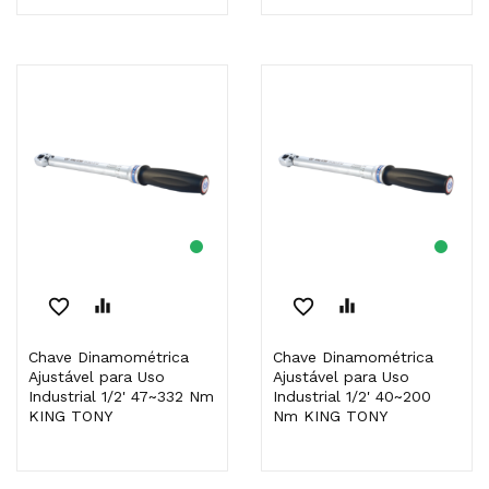
favorite_border
equalizer
favorite_border
equalizer
Chave Dinamométrica
Chave Dinamométrica
Ajustável para Uso
Ajustável para Uso
Industrial 1/2' 47~332 Nm
Industrial 1/2' 40~200
KING TONY
Nm KING TONY