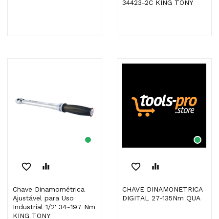
34423-2C KING TONY
favorite_border
equalizer
favorite_border
equalizer
Chave Dinamométrica
CHAVE DINAMONETRICA
Ajustável para Uso
DIGITAL 27-135Nm QUA
Industrial 1/2' 34~197 Nm
KING TONY