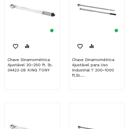
favorite_border
equalizer
favorite_border
equalizer
Chave Dinamométrica
Chave Dinamométrica
Ajustável 30~250 ft. lb.
Ajustável para Uso
34423-2B KING TONY
Industrial 1' 200~1000
ft.lb....