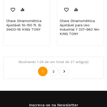
favorite_border
equalizer
favorite_border
equalizer
Chave Dinamométrica
Chave Dinamométrica
Ajustável 10~150 ft. lb
Ajustável para Uso
34423-1B KING TONY
Industrial 1' 237~983 Nm
KING TONY
Mostrando 1-24 de um total de 27 artigo(s)

1
2
Inscreva-se na Newsletter