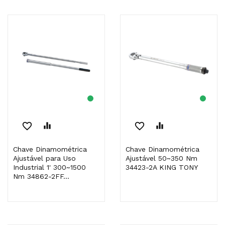
favorite_border
equalizer
favorite_border
equalizer
Chave Dinamométrica
Chave Dinamométrica
Ajustável para Uso
Ajustável 50~350 Nm
Industrial 1' 300~1500
34423-2A KING TONY
Nm 34862-2FF...