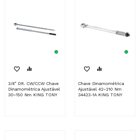
favorite_border
equalizer
favorite_border
equalizer
3/4” DR. CW/CCW Chave
Chave Dinamométrica
Dinamométrica Ajustável
Ajustável 42~210 Nm
30~150 Nm KING TONY
34423-1A KING TONY