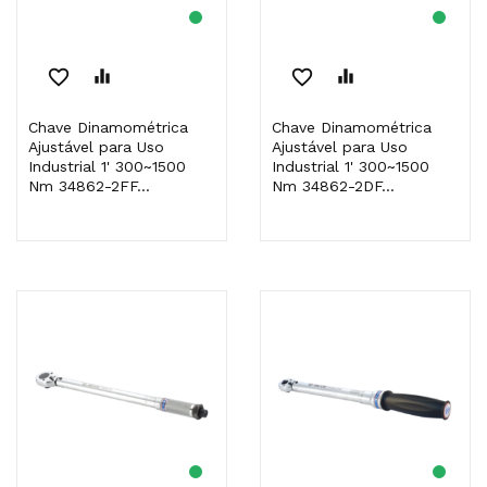
favorite_border
equalizer
favorite_border
equalizer
Chave Dinamométrica
Chave Dinamométrica
Ajustável para Uso
Ajustável para Uso
Industrial 1' 300~1500
Industrial 1' 300~1500
Nm 34862-2FF...
Nm 34862-2DF...