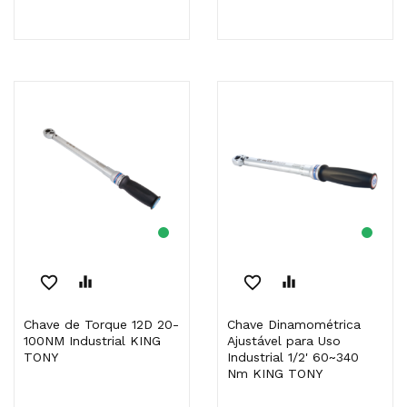
favorite_border
equalizer
favorite_border
equalizer
Chave de Torque 12D 20-
Chave Dinamométrica
100NM Industrial KING
Ajustável para Uso
TONY
Industrial 1/2' 60~340
Nm KING TONY