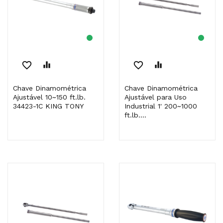
favorite_border
equalizer
favorite_border
equalizer
Chave Dinamométrica
Chave Dinamométrica
Ajustável 10~150 ft.lb.
Ajustável para Uso
34423-1C KING TONY
Industrial 1' 200~1000
ft.lb....