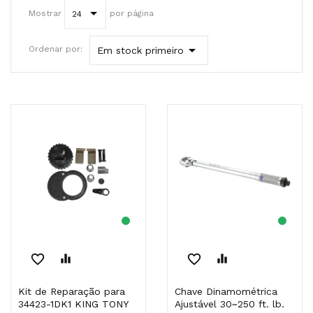
Mostrar
por página
24

Ordenar por:
Em stock primeiro
favorite_border
equalizer
favorite_border
equalizer
Kit de Reparação para
Chave Dinamométrica
34423-1DK1 KING TONY
Ajustável 30~250 ft. lb.