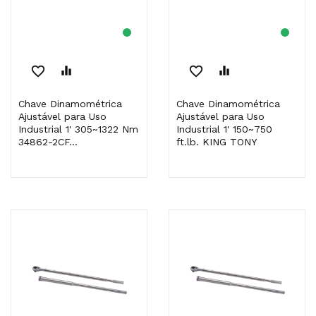
favorite_border
equalizer
favorite_border
equalizer
Chave Dinamométrica
Chave Dinamométrica
Ajustável para Uso
Ajustável para Uso
Industrial 1' 305~1322 Nm
Industrial 1' 150~750
34862-2CF...
ft.lb. KING TONY