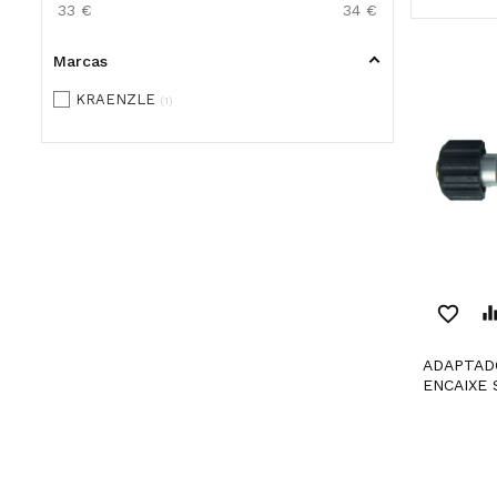
33
€
34
€
Marcas
KRAENZLE
1
favorite_border
equaliz
ADAPTADOR NIPLE DE
ENCAIXE 