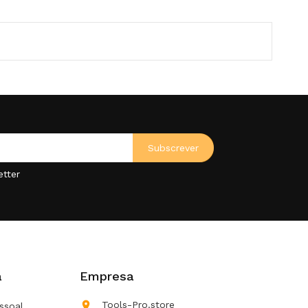
etter
a
Empresa

Tools-Pro.store
ssoal