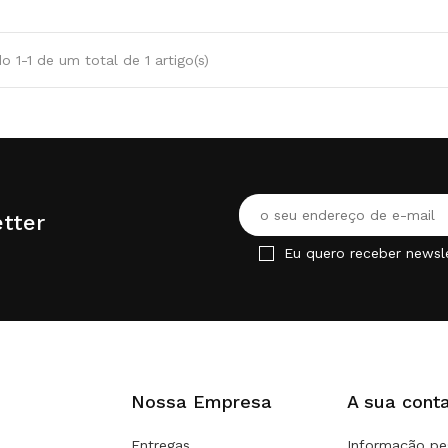
 1-1 de um total de 1 artigo(s)
tter
Eu quero receber newsl
Nossa Empresa
A sua cont
Entregas
Informação pe