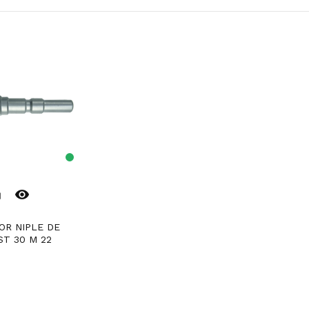
remove_red_eye
er
ST 30 M 22