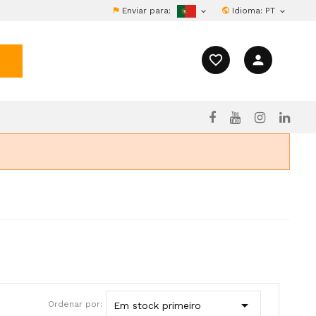
Enviar para:
Idioma:
PT


favorite_border
person

Ordenar por:
Em stock primeiro