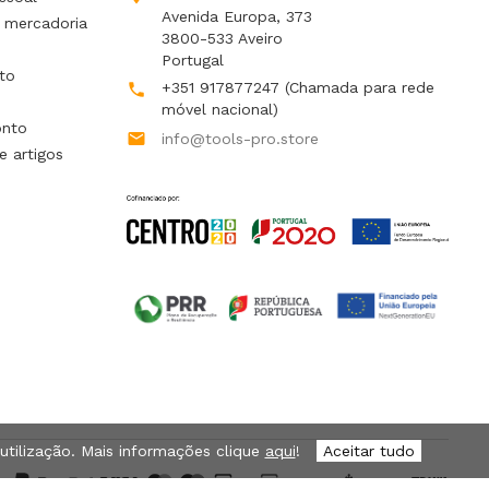
Avenida Europa, 373
 mercadoria
3800-533 Aveiro
Portugal
to
+351 917877247
(Chamada para rede

móvel nacional)
onto

info@tools-pro.store
e artigos
 utilização. Mais informações clique
aqui
!
Aceitar tudo