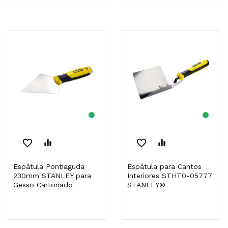
favorite_border
equalizer
favorite_border
equalizer
Espátula Pontiaguda
Espátula para Cantos
230mm STANLEY para
Interiores STHT0-05777
Gesso Cartonado
STANLEY®