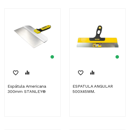
favorite_border
equalizer
favorite_border
equalizer
Espátula Americana
ESPATULA ANGULAR
300mm STANLEY®
500X45MM.