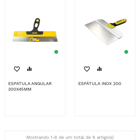
favorite_border
equalizer
favorite_border
equalizer
ESPATULA ANGULAR
ESPÁTULA INOX 200
300X45MM
Mostrando 1-8 de um total de 8 artigo(s)