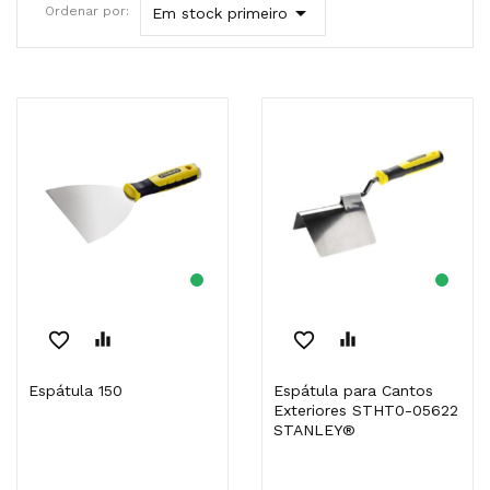

Ordenar por:
Em stock primeiro
favorite_border
equalizer
favorite_border
equalizer
Espátula 150
Espátula para Cantos
Exteriores STHT0-05622
STANLEY®