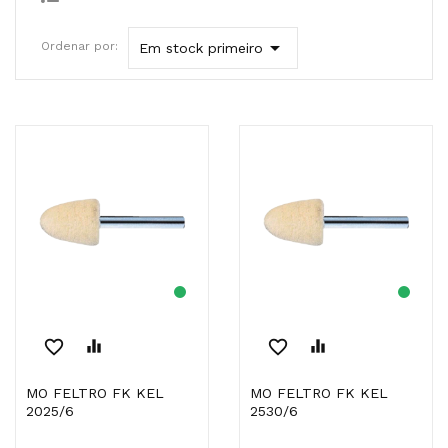

Ordenar por:
Em stock primeiro
favorite_border
equalizer
favorite_border
equalizer
MO FELTRO FK KEL
MO FELTRO FK KEL
2025/6
2530/6