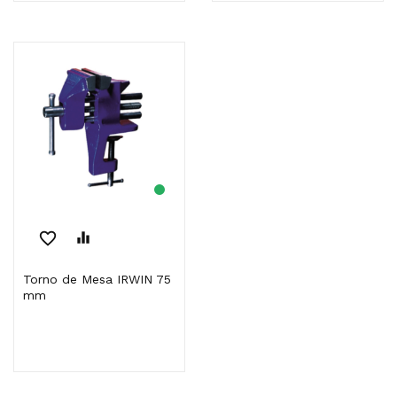
favorite_border
equalizer
Torno de Mesa IRWIN 75
mm