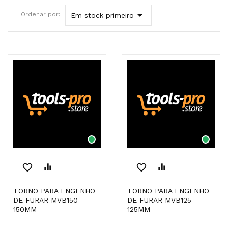

Ordenar por:
Em stock primeiro
favorite_border
equalizer
favorite_border
equalizer
TORNO PARA ENGENHO
TORNO PARA ENGENHO
DE FURAR MVB150
DE FURAR MVB125
150MM
125MM