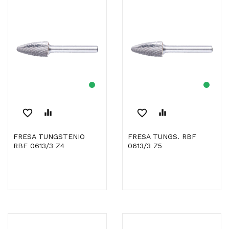
favorite_border
equalizer
favorite_border
equalizer
FRESA TUNGSTENIO
FRESA TUNGS. RBF
RBF 0613/3 Z4
0613/3 Z5