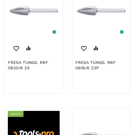
favorite_border
equalizer
favorite_border
equalizer
FRESA TUNGS. RBF
FRESA TUNGS. RBF
0820/6 Z4
0618/6 Z3P
NOVO