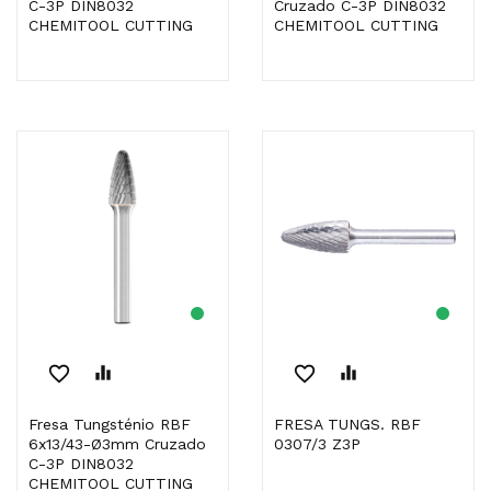
C-3P DIN8032
Cruzado C-3P DIN8032
CHEMITOOL CUTTING
CHEMITOOL CUTTING
favorite_border
equalizer
favorite_border
equalizer
Fresa Tungsténio RBF
FRESA TUNGS. RBF
6x13/43-Ø3mm Cruzado
0307/3 Z3P
C-3P DIN8032
CHEMITOOL CUTTING