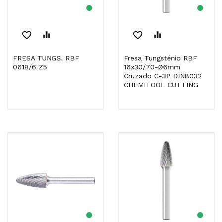
favorite_border
equalizer
favorite_border
equalizer
FRESA TUNGS. RBF
Fresa Tungsténio RBF
0618/6 Z5
16x30/70-Ø6mm
Cruzado C-3P DIN8032
CHEMITOOL CUTTING