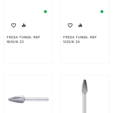
favorite_border
equalizer
favorite_border
equalizer
FRESA TUNGS. RBF
FRESA TUNGS. RBF
1630/6 Z3
1225/6 Z4