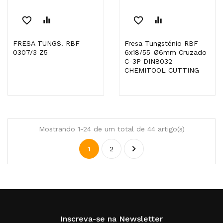
favorite_border
equalizer
favorite_border
equalizer
FRESA TUNGS. RBF
Fresa Tungsténio RBF
0307/3 Z5
6x18/55-Ø6mm Cruzado
C-3P DIN8032
CHEMITOOL CUTTING
Mostrando 1-24 de um total de 44 artigo(s)

1
2
Inscreva-se na Newsletter