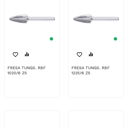
favorite_border
equalizer
favorite_border
equalizer
FRESA TUNGS. RBF
FRESA TUNGS. RBF
1020/6 Z5
1225/6 Z5