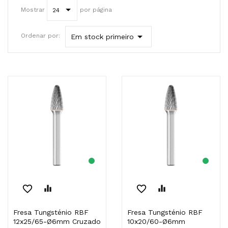
Mostrar
por página
24

Ordenar por:
Em stock primeiro
favorite_border
equalizer
favorite_border
equalizer
Fresa Tungsténio RBF
Fresa Tungsténio RBF
12x25/65-Ø6mm Cruzado
10x20/60-Ø6mm