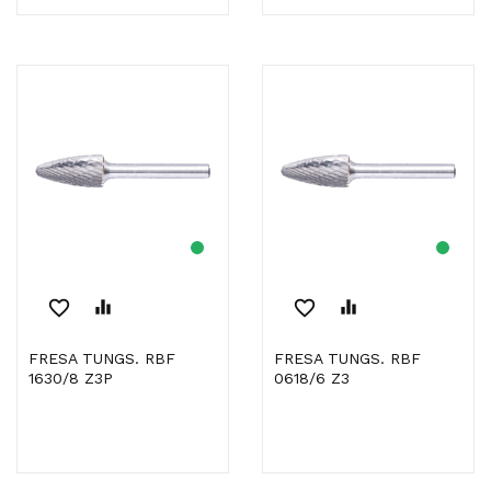
favorite_border
equalizer
favorite_border
equalizer
FRESA TUNGS. RBF
FRESA TUNGS. RBF
1630/8 Z3P
0618/6 Z3