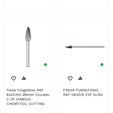
favorite_border
equalizer
favorite_border
equalizer
Fresa Tungsténio RBF
FRESA TUNGSTENIO
8x20/60-Ø6mm Cruzado
RBF 0820/6 Z3P SL150
C-3P DIN8032
CHEMITOOL CUTTING