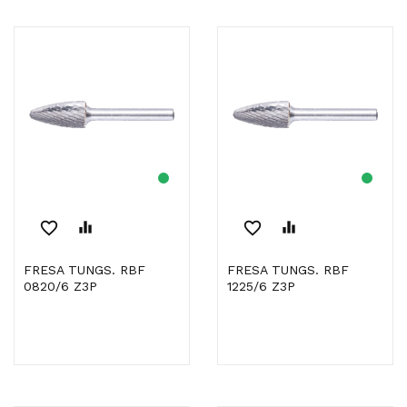
favorite_border
equalizer
favorite_border
equalizer
FRESA TUNGS. RBF
FRESA TUNGS. RBF
0820/6 Z3P
1225/6 Z3P