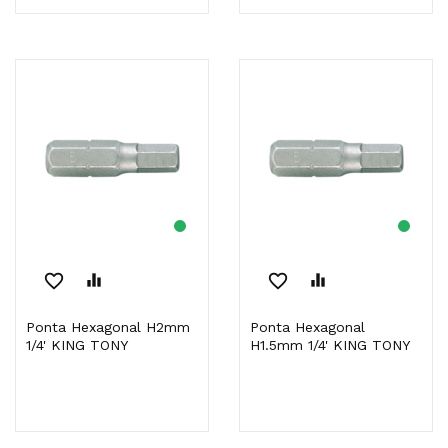
favorite_border
equalizer
favorite_border
equalizer
Ponta Hexagonal H2mm
Ponta Hexagonal
1/4' KING TONY
H1.5mm 1/4' KING TONY