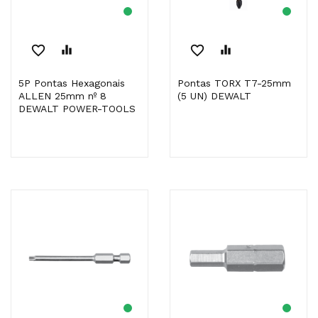
favorite_border
equalizer
favorite_border
equalizer
5P Pontas Hexagonais
Pontas TORX T7-25mm
ALLEN 25mm nº 8
(5 UN) DEWALT
DEWALT POWER-TOOLS