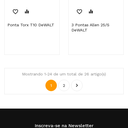
favorite_border
equalizer
favorite_border
equalizer
Ponta Torx T10 DeWALT
3 Pontas Allen 25/S
DeWALT
Mostrando 1-24 de um total de 26 artigo(s)

1
2
Inscreva-se na Newsletter