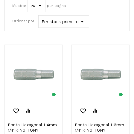
Mostrar
por página
24

Ordenar por:
Em stock primeiro
favorite_border
equalizer
favorite_border
equalizer
Ponta Hexagonal H4mm
Ponta Hexagonal H6mm
1/4' KING TONY
1/4' KING TONY