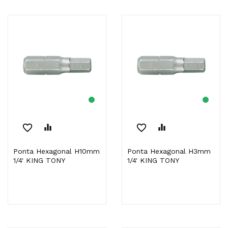
favorite_border
equalizer
favorite_border
equalizer
Ponta Hexagonal H10mm
Ponta Hexagonal H3mm
1/4' KING TONY
1/4' KING TONY