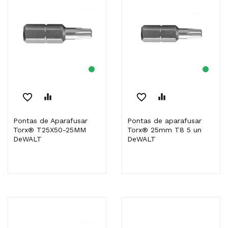
favorite_border
equalizer
favorite_border
equalizer
Pontas de Aparafusar
Pontas de aparafusar
Torx® T25X50-25MM
Torx® 25mm T8 5 un
DeWALT
DeWALT