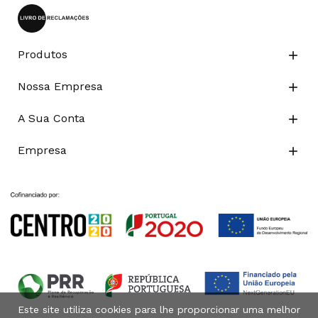
Produtos

Nossa Empresa

A Sua Conta

Empresa

Este site utiliza cookies para lhe proporcionar uma melhor