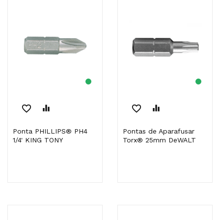
favorite_border
equalizer
favorite_border
equalizer
Ponta PHILLIPS® PH4
Pontas de Aparafusar
1/4' KING TONY
Torx® 25mm DeWALT