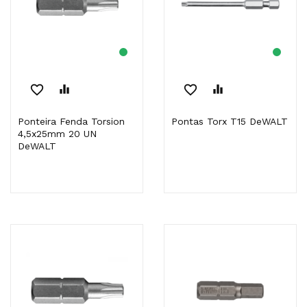
favorite_border
equalizer
favorite_border
equalizer
Ponteira Fenda Torsion
Pontas Torx T15 DeWALT
4,5x25mm 20 UN
DeWALT