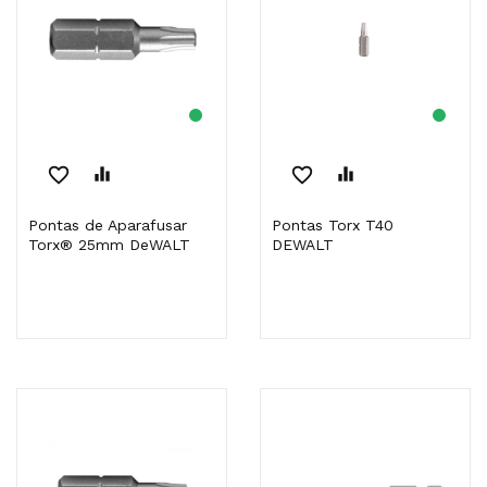
favorite_border
equalizer
favorite_border
equalizer
Pontas de Aparafusar
Pontas Torx T40
Torx® 25mm DeWALT
DEWALT