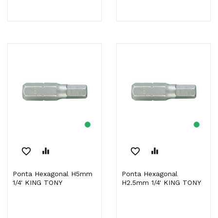
favorite_border
equalizer
favorite_border
equalizer
Ponta Hexagonal H5mm
Ponta Hexagonal
1/4' KING TONY
H2.5mm 1/4' KING TONY