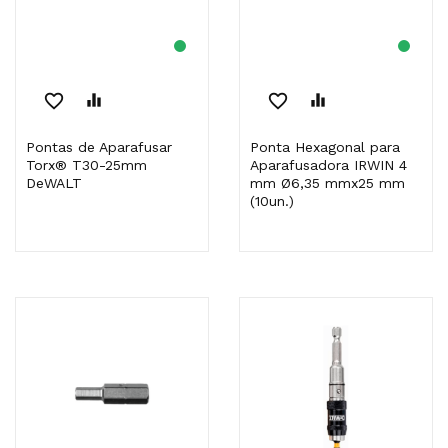
favorite_border
equalizer
favorite_border
equalizer
Pontas de Aparafusar
Ponta Hexagonal para
Torx® T30-25mm
Aparafusadora IRWIN 4
DeWALT
mm Ø6,35 mmx25 mm
(10un.)