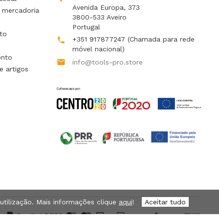
Avenida Europa, 373
 mercadoria
3800-533 Aveiro
Portugal
to
+351 917877247
(Chamada para rede

móvel nacional)
onto

info@tools-pro.store
e artigos
 utilização. Mais informações clique
aqui
!
Aceitar tudo