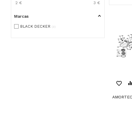
2
€
3
€
Marcas
BLACK DECKER
3
favorite_border
equaliz
AMORTE