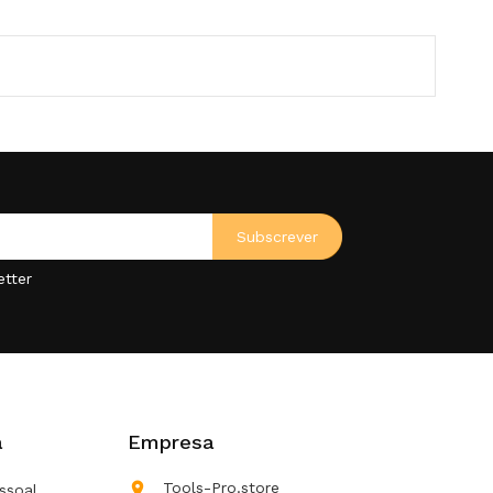
etter
a
Empresa

Tools-Pro.store
ssoal