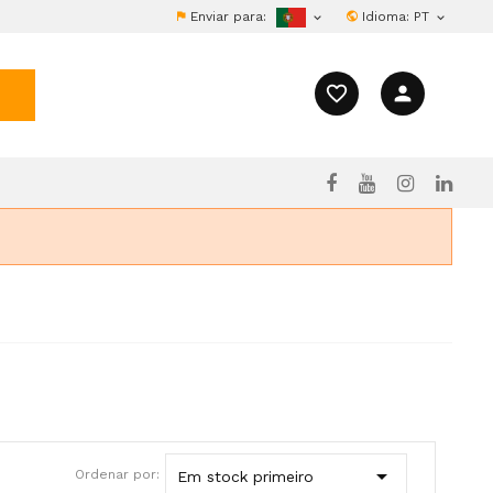
Enviar para:
Idioma:
PT


favorite_border
person

Ordenar por:
Em stock primeiro