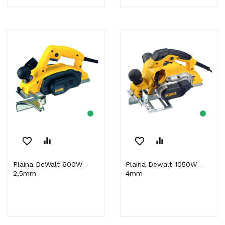
favorite_border
equalizer
favorite_border
equalizer
Plaina DeWalt 600W -
Plaina Dewalt 1050W -
2,5mm
4mm