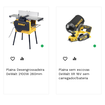
favorite_border
equalizer
favorite_border
equalizer
Plaina Desengrossadeira
Plaina sem escovas
DeWalt 2100W 260mm
DeWalt XR 18V sem
carregador/bateria