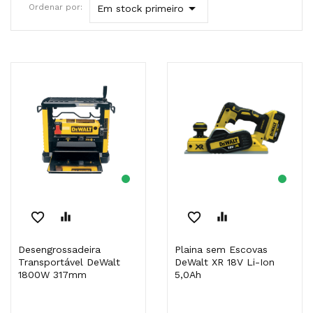

Ordenar por:
Em stock primeiro
favorite_border
equalizer
favorite_border
equalizer
Desengrossadeira
Plaina sem Escovas
Transportável DeWalt
DeWalt XR 18V Li-Ion
1800W 317mm
5,0Ah