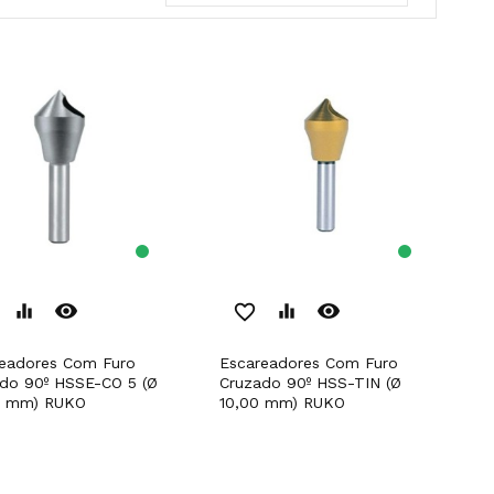
remove_red_eye
remove_red_eye
equalizer
favorite_border
equalizer
Escareadores Com Furo
do 90º HSSE-CO 5 (Ø
Cruzado 90º HSS-TIN (Ø
0 mm) RUKO
10,00 mm) RUKO