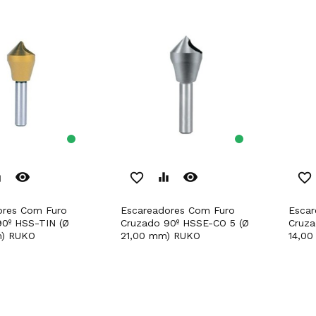
remove_red_eye
remove_red_eye
er
favorite_border
equalizer
favorite_border
Escareadores Com Furo
Escareadores Com Furo
0º HSS-TIN (Ø
Cruzado 90º HSSE-CO 5 (Ø
Cruza
) RUKO
21,00 mm) RUKO
14,0