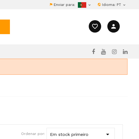
Enviar para:
Idioma:
PT


favorite_border
person

Ordenar por:
Em stock primeiro