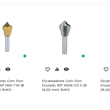
remove_red_eye
remove_red_eye
er
favorite_border
equalizer
favorite_border
Escareadores Com Furo
Escareadores Com Furo
0º HSS-TIN (Ø
Cruzado 90º HSSE-CO 5 (Ø
Cruza
) RUKO
14,00 mm) RUKO
28,0