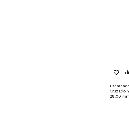
favorite_border
equaliz
Escareadores Com Furo
Cruzado 9
28,00 mm