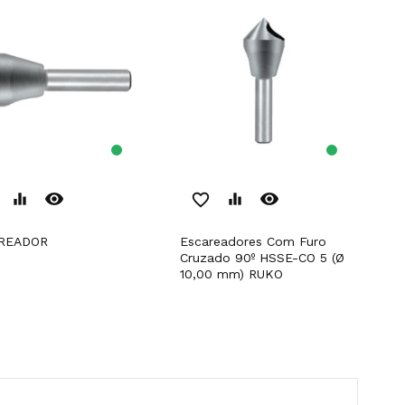
remove_red_eye
remove_red_eye
equalizer
favorite_border
equalizer
AREADOR
Escareadores Com Furo
Cruzado 90º HSSE-CO 5 (Ø
10,00 mm) RUKO