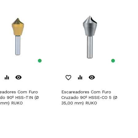
remove_red_eye
remove_red_eye
equalizer
favorite_border
equalizer
Escareadores Com Furo
do 90º HSS-TIN (Ø
Cruzado 90º HSSE-CO 5 (Ø
0 mm) RUKO
35,00 mm) RUKO