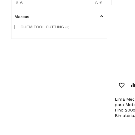
6
€
8
€
Marcas
CHEMITOOL CUTTING
5
favorite_border
equaliz
Lima Mecânica Redonda
para Moto
Fino 200
Bimatéria.