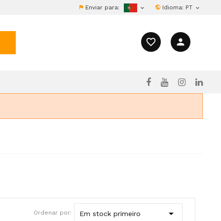
Enviar para:
Idioma:
PT


favorite_border
person

Ordenar por:
Em stock primeiro