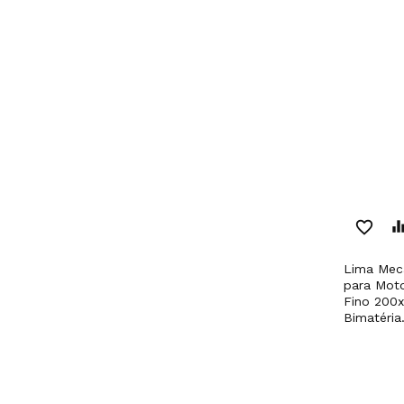
favorite_border
equaliz
Lima Mecânica Redonda
para Moto
Fino 200
Bimatéria.