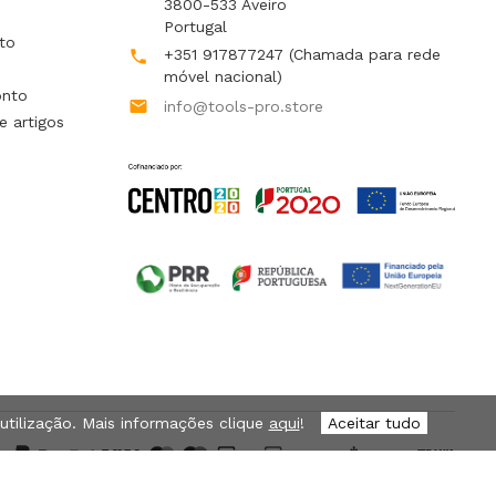
3800-533 Aveiro
Portugal
to
+351 917877247
(Chamada para rede

móvel nacional)
onto

info@tools-pro.store
e artigos
 utilização. Mais informações clique
aqui
!
Aceitar tudo