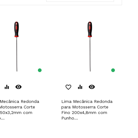
remove_red_eye
remove_red_eye
equalizer
favorite_border
equalizer
Lima Mecânica Redonda
Motosserra Corte
para Motosserra Corte
 150x3,2mm com
Fino 200x4,8mm com
...
Punho...