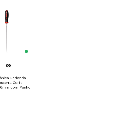
remove_red_eye
er
sserra Corte
x6mm com Punho
..