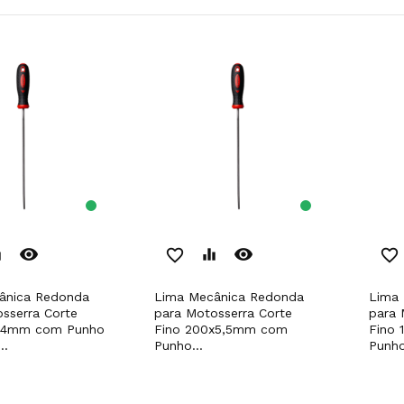
remove_red_eye
remove_red_eye
er
favorite_border
equalizer
favorite_border
Lima Mecânica Redonda
Lima Mecânica Redonda
sserra Corte
para Motosserra Corte
para 
x4mm com Punho
Fino 200x5,5mm com
Fino
..
Punho...
Punho