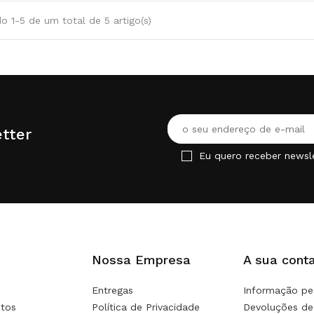
o 1-5 de um total de 5 artigo(s)
tter
Eu quero receber newsl
Nossa Empresa
A sua cont
Entregas
Informação pe
tos
Política de Privacidade
Devoluções de