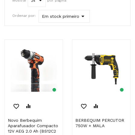
Mostrar
por página
24

Ordenar por:
Em stock primeiro
favorite_border
equalizer
favorite_border
equalizer
Novo Berbequim
BERBEQUIM PERCUTOR
Aparafusador Compacto
750W + MALA
12V AEG 2.0 Ah (BS12C2