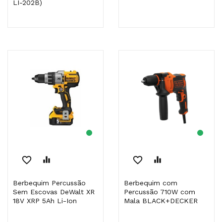
LI-202B)
favorite_border
equalizer
favorite_border
equalizer
Berbequim Percussão
Berbequim com
Sem Escovas DeWalt XR
Percussão 710W com
18V XRP 5Ah Li-Ion
Mala BLACK+DECKER