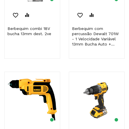
favorite_border
equalizer
favorite_border
equalizer
Berbequim combi 18V
Berbequim com
bucha 13mm dest. 2ve
percussão Dewalt 701W
- 1 Velocidade Variável
13mm Bucha Auto +...