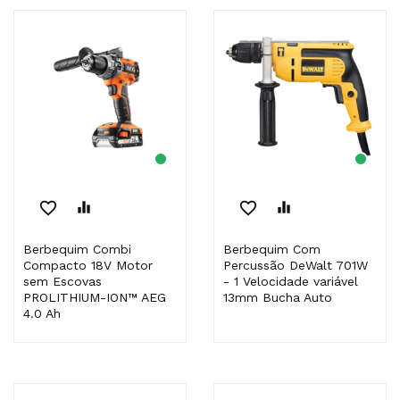
favorite_border
equalizer
favorite_border
equalizer
Berbequim Combi
Berbequim Com
Compacto 18V Motor
Percussão DeWalt 701W
sem Escovas
- 1 Velocidade variável
PROLITHIUM-ION™ AEG
13mm Bucha Auto
4.0 Ah