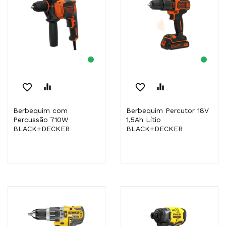
favorite_border
equalizer
favorite_border
equalizer
Berbequim com
Berbequim Percutor 18V
Percussão 710W
1,5Ah Lítio
BLACK+DECKER
BLACK+DECKER