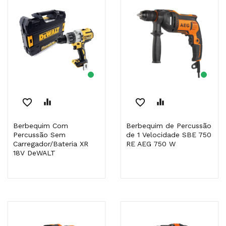
favorite_border
equalizer
favorite_border
equalizer
Berbequim Com
Berbequim de Percussão
Percussão Sem
de 1 Velocidade SBE 750
Carregador/Bateria XR
RE AEG 750 W
18V DeWALT