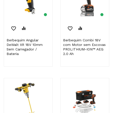
favorite_border
equalizer
favorite_border
equalizer
Berbequim Angular
Berbequim Combi 18V
DeWalt XR 18V 10mm
com Motor sem Escovas
Sem Carregador /
PROLITHIUM-ION™ AEG
Bateria
2.0 Ah