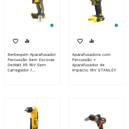
favorite_border
equalizer
favorite_border
equalizer
Berbequim Aparafusador
Aparafusadora com
Percussão Sem Escovas
Percussão +
DeWalt XR 18V Sem
Aparafusador de
Carregador /...
Impacto 18V STANLEY