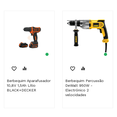
favorite_border
equalizer
favorite_border
equalizer
Berbequim Aparafusador
Berbequim Percussão
10,8V 1,5Ah Lítio
DeWalt 950W -
BLACK+DECKER
Electrónico 2
velocidades