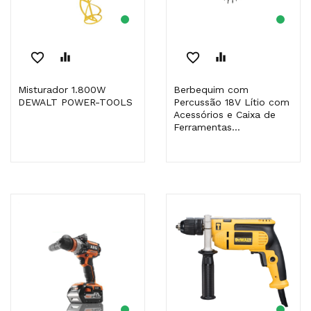
favorite_border
equalizer
favorite_border
equalizer
Misturador 1.800W
Berbequim com
DEWALT POWER-TOOLS
Percussão 18V Lítio com
Acessórios e Caixa de
Ferramentas...