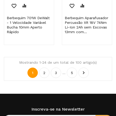
favorite_border
equalizer
favorite_border
equalizer
Berbequim 701W DeWalt
Berbequim Aparafusador
- 1 Velocidade Variável
Percussão XR 18V 74Nm
Bucha 10mm Aperto
Li-Ion 2Ah sem Escovas
Rápido
13mm com...
Mostrando 1-24 de um total de 100 artigo(s)

1
2
3
…
5
Inscreva-se na Newsletter