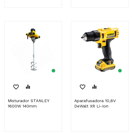
favorite_border
equalizer
favorite_border
equalizer
Misturador STANLEY
Aparafusadora 10,8V
1600W 140mm
DeWalt XR Li-Ion