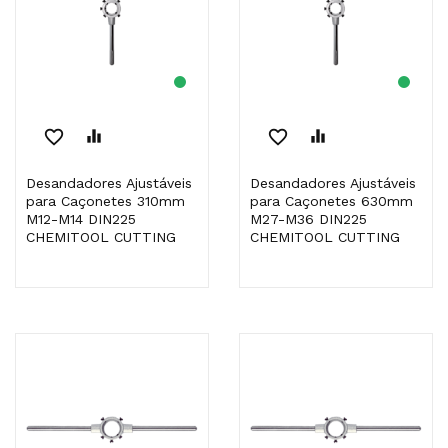
favorite_border
equalizer
favorite_border
equalizer
Desandadores Ajustáveis
Desandadores Ajustáveis
para Caçonetes 310mm
para Caçonetes 630mm
M12-M14 DIN225
M27-M36 DIN225
CHEMITOOL CUTTING
CHEMITOOL CUTTING