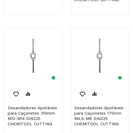
favorite_border
equalizer
favorite_border
equalizer
Desandadores Ajustáveis
Desandadores Ajustáveis
para Caçonetes 310mm
para Caçonetes 175mm
M12-M14 DIN225
M4,5-M6 DIN225
CHEMITOOL CUTTING
CHEMITOOL CUTTING