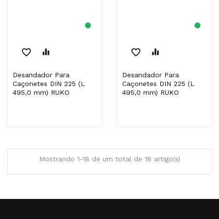
favorite_border
equalizer
favorite_border
equalizer
Desandador Para
Desandador Para
Caçonetes DIN 225 (L
Caçonetes DIN 225 (L
495,0 mm) RUKO
495,0 mm) RUKO
Mostrando 1-18 de um total de 18 artigo(s)