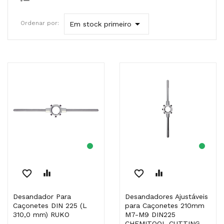

Ordenar por:
Em stock primeiro
favorite_border
equalizer
favorite_border
equalizer
Desandador Para
Desandadores Ajustáveis
Caçonetes DIN 225 (L
para Caçonetes 210mm
310,0 mm) RUKO
M7-M9 DIN225
CHEMITOOL CUTTING