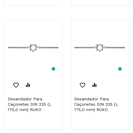
favorite_border
equalizer
favorite_border
equalizer
Desandador Para
Desandador Para
Caçonetes DIN 225 (L
Caçonetes DIN 225 (L
175,0 mm) RUKO
175,0 mm) RUKO