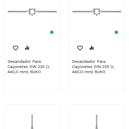
favorite_border
equalizer
favorite_border
equalizer
Desandador Para
Desandador Para
Caçonetes DIN 225 (L
Caçonetes DIN 225 (L
440,0 mm) RUKO
440,0 mm) RUKO