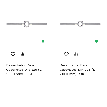
favorite_border
equalizer
favorite_border
equalizer
Desandador Para
Desandador Para
Caçonetes DIN 225 (L
Caçonetes DIN 225 (L
160,0 mm) RUKO
210,0 mm) RUKO