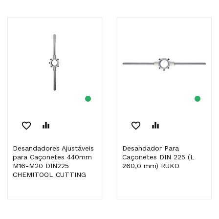
favorite_border
equalizer
favorite_border
equalizer
Desandadores Ajustáveis
Desandador Para
para Caçonetes 440mm
Caçonetes DIN 225 (L
M16-M20 DIN225
260,0 mm) RUKO
CHEMITOOL CUTTING