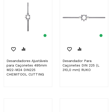
favorite_border
equalizer
favorite_border
equalizer
Desandadores Ajustáveis
Desandador Para
para Caçonetes 495mm
Caçonetes DIN 225 (L
M22-M24 DIN225
310,0 mm) RUKO
CHEMITOOL CUTTING