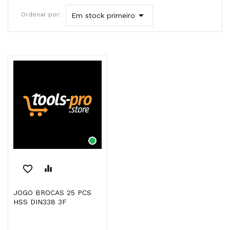

Ordenar por:
Em stock primeiro
favorite_border
equalizer
JOGO BROCAS 25 PCS
HSS DIN338 3F