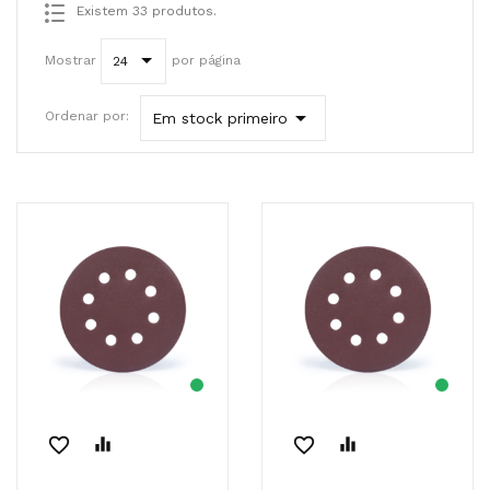
Existem 33 produtos.
Mostrar
por página
24

Ordenar por:
Em stock primeiro
favorite_border
equalizer
favorite_border
equalizer