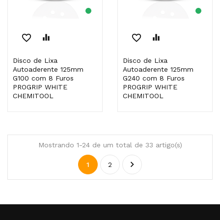
favorite_border
equalizer
favorite_border
equalizer
Disco de Lixa
Disco de Lixa
Autoaderente 125mm
Autoaderente 125mm
G100 com 8 Furos
G240 com 8 Furos
PROGRIP WHITE
PROGRIP WHITE
CHEMITOOL
CHEMITOOL
Mostrando 1-24 de um total de 33 artigo(s)

1
2