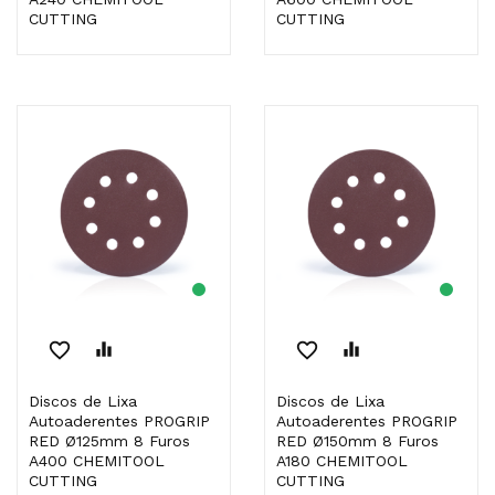
CUTTING
CUTTING
favorite_border
equalizer
favorite_border
equalizer
Discos de Lixa
Discos de Lixa
Autoaderentes PROGRIP
Autoaderentes PROGRIP
RED Ø125mm 8 Furos
RED Ø150mm 8 Furos
A400 CHEMITOOL
A180 CHEMITOOL
CUTTING
CUTTING