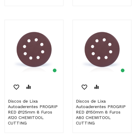
favorite_border
equalizer
favorite_border
equalizer
Discos de Lixa
Discos de Lixa
Autoaderentes PROGRIP
Autoaderentes PROGRIP
RED Ø125mm 8 Furos
RED Ø150mm 8 Furos
A120 CHEMITOOL
A80 CHEMITOOL
CUTTING
CUTTING