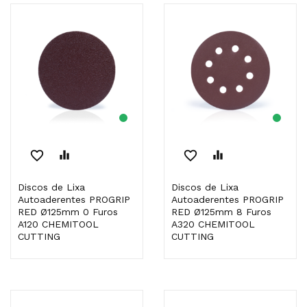
favorite_border
equalizer
favorite_border
equalizer
Discos de Lixa
Discos de Lixa
Autoaderentes PROGRIP
Autoaderentes PROGRIP
RED Ø125mm 0 Furos
RED Ø125mm 8 Furos
A120 CHEMITOOL
A320 CHEMITOOL
CUTTING
CUTTING