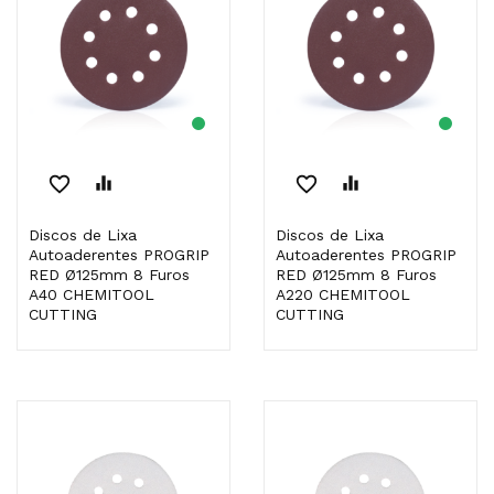
favorite_border
equalizer
favorite_border
equalizer
Discos de Lixa
Discos de Lixa
Autoaderentes PROGRIP
Autoaderentes PROGRIP
RED Ø125mm 8 Furos
RED Ø125mm 8 Furos
A40 CHEMITOOL
A220 CHEMITOOL
CUTTING
CUTTING