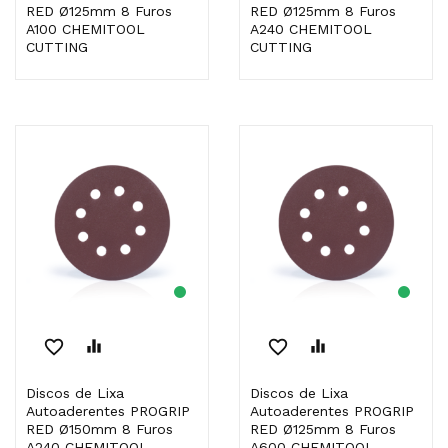
RED Ø125mm 8 Furos
RED Ø125mm 8 Furos
A100 CHEMITOOL
A240 CHEMITOOL
CUTTING
CUTTING
favorite_border
equalizer
favorite_border
equalizer
Discos de Lixa
Discos de Lixa
Autoaderentes PROGRIP
Autoaderentes PROGRIP
RED Ø150mm 8 Furos
RED Ø125mm 8 Furos
A240 CHEMITOOL
A600 CHEMITOOL