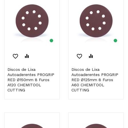
favorite_border
equalizer
favorite_border
equalizer
Discos de Lixa
Discos de Lixa
Autoaderentes PROGRIP
Autoaderentes PROGRIP
RED Ø150mm 8 Furos
RED Ø125mm 8 Furos
A120 CHEMITOOL
A60 CHEMITOOL
CUTTING
CUTTING