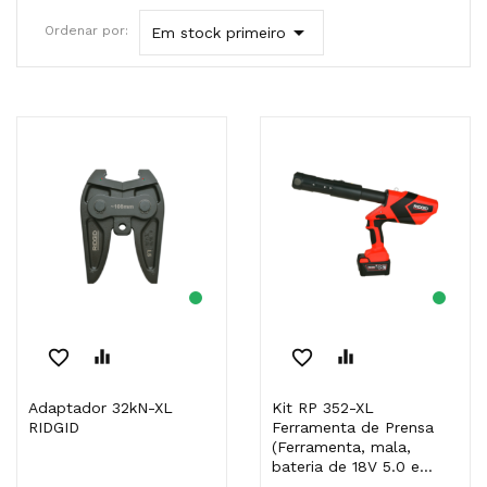

Ordenar por:
Em stock primeiro
favorite_border
equalizer
favorite_border
equalizer
Adaptador 32kN-XL
Kit RP 352-XL
RIDGID
Ferramenta de Prensa
(Ferramenta, mala,
bateria de 18V 5.0 e...