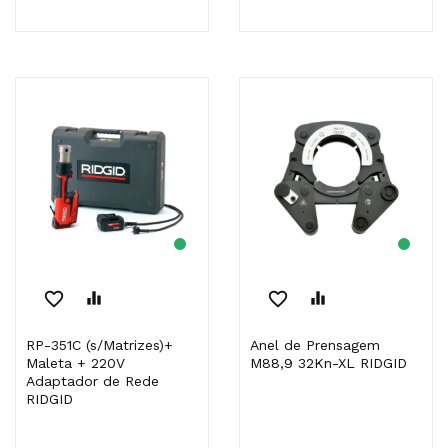
favorite_border
equalizer
favorite_border
equalizer
RP-351C (s/Matrizes)+
Anel de Prensagem
Maleta + 220V
M88,9 32Kn-XL RIDGID
Adaptador de Rede
RIDGID