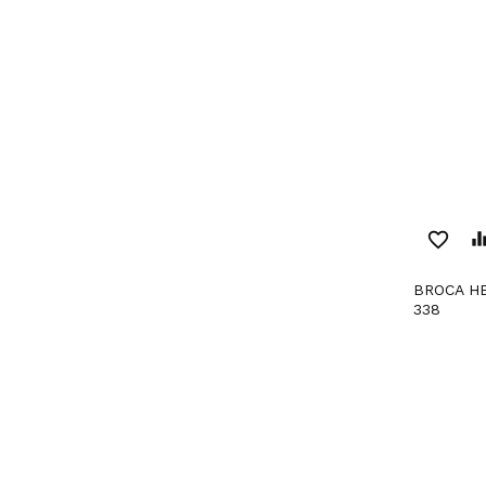
favorite_border
equaliz
BROCA HELICOIDAL DIN
338