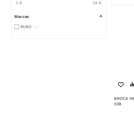
3
€
34
€
Marcas
RUKO
14
favorite_border
equaliz
BROCA HELICOIDAL DIN
338