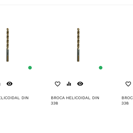
remove_red_eye
remove_red_eye
er
favorite_border
equalizer
favorite_border
BROCA HELICOIDAL DIN
BROCA HELICOIDAL DIN
338
338