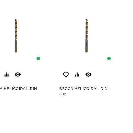
remove_red_eye
remove_red_eye
equalizer
favorite_border
equalizer
BROCA HELICOIDAL DIN
338