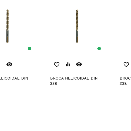
remove_red_eye
remove_red_eye
er
favorite_border
equalizer
favorite_border
BROCA HELICOIDAL DIN
BROCA HELICOIDAL DIN
338
338