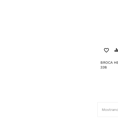
favorite_border
equaliz
BROCA HELICOIDAL DIN
338
Mostrando