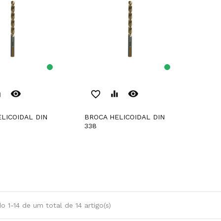
remove_red_eye
remove_red_eye
er
favorite_border
equalizer
BROCA HELICOIDAL DIN
338
 1-14 de um total de 14 artigo(s)