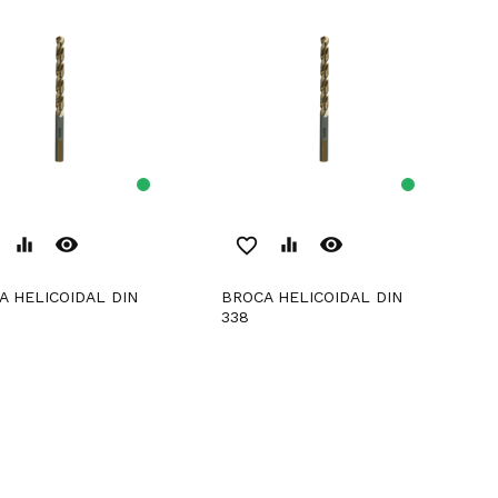
remove_red_eye
remove_red_eye
equalizer
favorite_border
equalizer
BROCA HELICOIDAL DIN
338