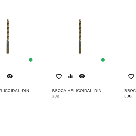
remove_red_eye
remove_red_eye
er
favorite_border
equalizer
favorite_border
BROCA HELICOIDAL DIN
BROCA HELICOIDAL DIN
338
338