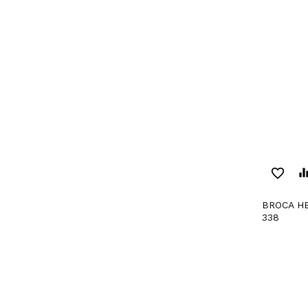
favorite_border
equaliz
BROCA HELICOIDAL DIN
338