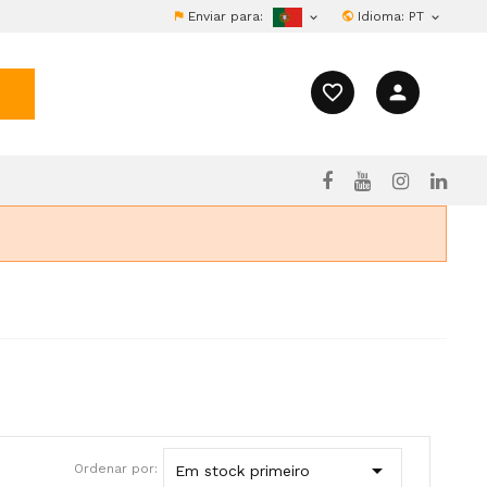
Enviar para:
Idioma:
PT


favorite_border
person

Ordenar por:
Em stock primeiro