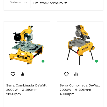

Ordenar por:
Em stock primeiro
favorite_border
equalizer
favorite_border
equalizer
Serra Combinada DeWalt
Serra Combinada DeWalt
2000W - Ø 250mm -
2000W - Ø 305mm -
2850rpm
4000rpm