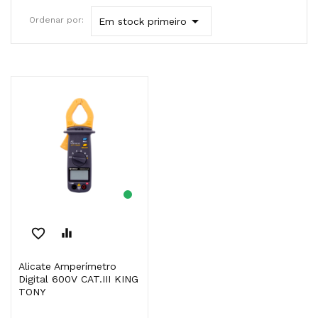

Ordenar por:
Em stock primeiro
favorite_border
equalizer
Alicate Amperímetro
Digital 600V CAT.III KING
TONY