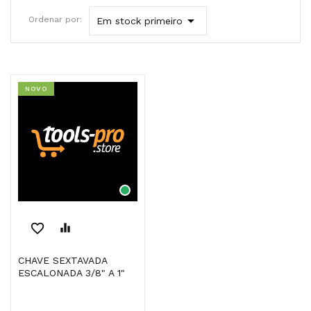

Ordenar por:
Em stock primeiro
NOVO
favorite_border
equalizer
CHAVE SEXTAVADA
ESCALONADA 3/8" A 1"