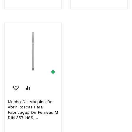
favorite_border
equalizer
Macho De Máquina De
Abrir Roscas Para
Fabricação De Fêmeas M
DIN 357 HSS,...