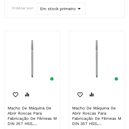

Ordenar por:
Em stock primeiro
favorite_border
equalizer
favorite_border
equalizer
Macho De Máquina De
Macho De Máquina De
Abrir Roscas Para
Abrir Roscas Para
Fabricação De Fêmeas M
Fabricação De Fêmeas M
DIN 357 HSS,...
DIN 357 HSS,...