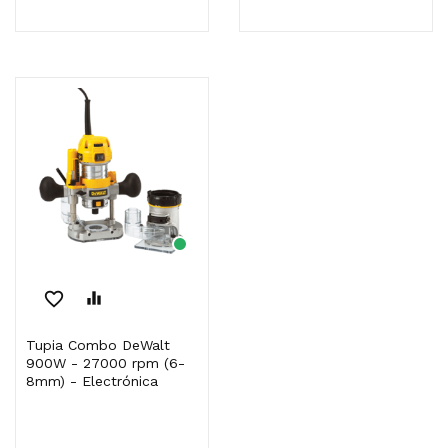
favorite_border
equalizer
Tupia Combo DeWalt
900W - 27000 rpm (6-
8mm) - Electrónica