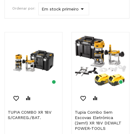

Ordenar por:
Em stock primeiro
favorite_border
equalizer
favorite_border
equalizer
TUPIA COMBO XR 18V
Tupia Combo Sem
S/CARREG./BAT.
Escovas Eletrónica
(2em1) XR 18V DEWALT
POWER-TOOLS