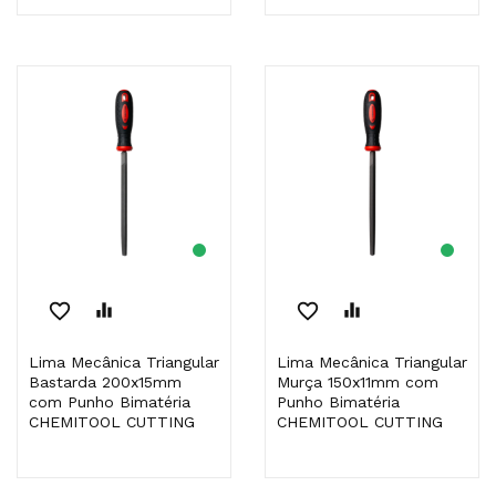
favorite_border
equalizer
favorite_border
equalizer
Lima Mecânica Triangular
Lima Mecânica Triangular
Bastarda 200x15mm
Murça 150x11mm com
com Punho Bimatéria
Punho Bimatéria
CHEMITOOL CUTTING
CHEMITOOL CUTTING