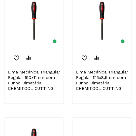
favorite_border
equalizer
favorite_border
equalizer
Lima Mecânica Triangular
Lima Mecânica Triangular
Regular 150x11mm com
Regular 125x8,5mm com
Punho Bimatéria
Punho Bimatéria
CHEMITOOL CUTTING
CHEMITOOL CUTTING