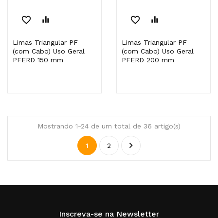
favorite_border
equalizer
favorite_border
equalizer
Limas Triangular PF
Limas Triangular PF
(com Cabo) Uso Geral
(com Cabo) Uso Geral
PFERD 150 mm
PFERD 200 mm
Mostrando 1-24 de um total de 36 artigo(s)

1
2
Inscreva-se na Newsletter