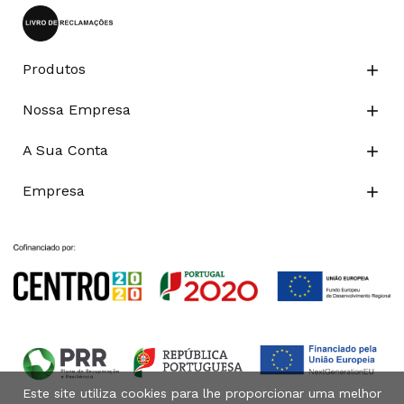
Produtos

Nossa Empresa

A Sua Conta

Empresa

Este site utiliza cookies para lhe proporcionar uma melhor