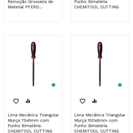
Remoção Grosseira de
Punho Bimatéria
Material PFERD...
CHEMITOOL CUTTING
favorite_border
equalizer
favorite_border
equalizer
Lima Mecânica Triangular
Lima Mecânica Triangular
Murça 75x6mm com
Murça 100x8mm com
Punho Bimatéria
Punho Bimatéria
CHEMITOOL CUTTING
CHEMITOOL CUTTING