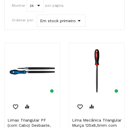
Mostrar
por página
24

Ordenar por:
Em stock primeiro
favorite_border
equalizer
favorite_border
equalizer
Limas Triangular PF
Lima Mecânica Triangular
(com Cabo) Desbaste,
Murça 125x8,5mm com