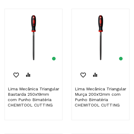
favorite_border
equalizer
favorite_border
equalizer
Lima Mecânica Triangular
Lima Mecânica Triangular
Bastarda 250x19mm
Murça 200x12mm com
com Punho Bimatéria
Punho Bimatéria
CHEMITOOL CUTTING
CHEMITOOL CUTTING