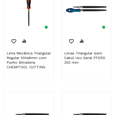
favorite_border
equalizer
favorite_border
equalizer
Lima Mecânica Triangular
Limas Triangular (sem
Regular 100x8mm com
Cabo) Uso Geral PFERD
Punho Bimatéria
250 mm
CHEMITOOL CUTTING