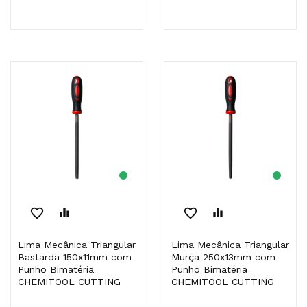
favorite_border
equalizer
favorite_border
equalizer
Lima Mecânica Triangular
Lima Mecânica Triangular
Bastarda 150x11mm com
Murça 250x13mm com
Punho Bimatéria
Punho Bimatéria
CHEMITOOL CUTTING
CHEMITOOL CUTTING