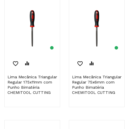
favorite_border
equalizer
favorite_border
equalizer
Lima Mecânica Triangular
Lima Mecânica Triangular
Regular 175x11mm com
Regular 75x6mm com
Punho Bimatéria
Punho Bimatéria
CHEMITOOL CUTTING
CHEMITOOL CUTTING