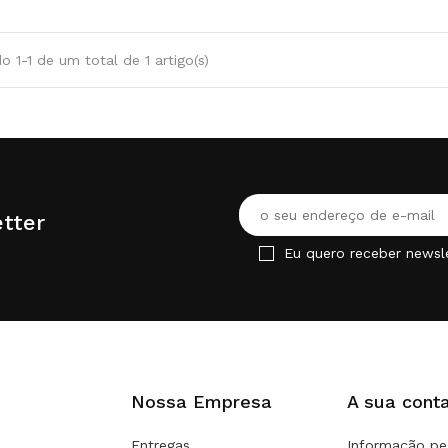
 1-1 de um total de 1 artigo(s)
tter
Eu quero receber newsl
Nossa Empresa
A sua cont
Entregas
Informação pe