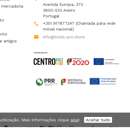
Avenida Europa, 373
 mercadoria
3800-533 Aveiro
Portugal
to
+351 917877247
(Chamada para rede

móvel nacional)
onto

info@tools-pro.store
e artigos
 utilização. Mais informações clique
aqui
!
Aceitar tudo