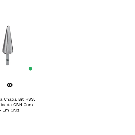
remove_red_eye
er
tificada CBN Com
o Em Cruz