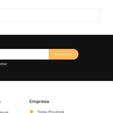
etter
a
Empresa

Tools-Pro.store
ssoal