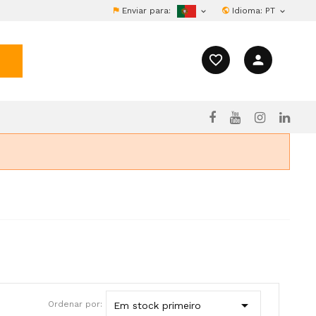
Enviar para:
Idioma:
PT


favorite_border
person

Ordenar por:
Em stock primeiro