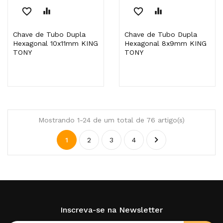
favorite_border
equalizer
favorite_border
equalizer
Chave de Tubo Dupla
Chave de Tubo Dupla
Hexagonal 10x11mm KING
Hexagonal 8x9mm KING
TONY
TONY
Mostrando 1-24 de um total de 76 artigo(s)

1
2
3
4
Inscreva-se na Newsletter