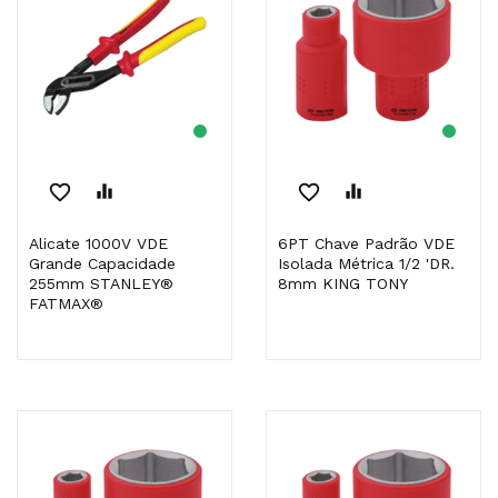
favorite_border
equalizer
favorite_border
equalizer
Alicate 1000V VDE
6PT Chave Padrão VDE
Grande Capacidade
Isolada Métrica 1/2 'DR.
255mm STANLEY®
8mm KING TONY
FATMAX®