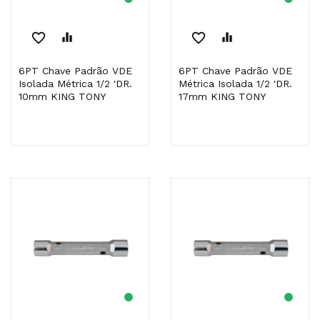
favorite_border
equalizer
favorite_border
equalizer
6PT Chave Padrão VDE
6PT Chave Padrão VDE
Isolada Métrica 1/2 'DR.
Métrica Isolada 1/2 'DR.
10mm KING TONY
17mm KING TONY