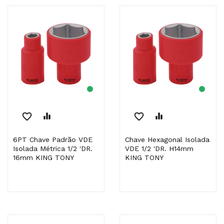
favorite_border
equalizer
favorite_border
equalizer
6PT Chave Padrão VDE
Chave Hexagonal Isolada
Isolada Métrica 1/2 'DR.
VDE 1/2 'DR. H14mm
16mm KING TONY
KING TONY