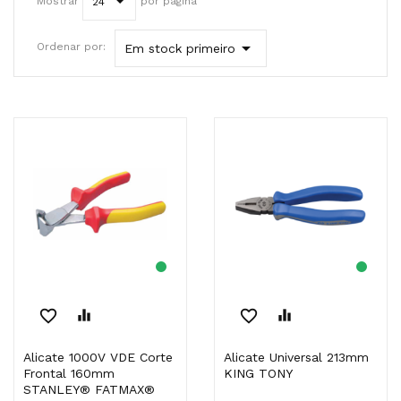
Mostrar
por página
24

Ordenar por:
Em stock primeiro
favorite_border
equalizer
favorite_border
equalizer
Alicate 1000V VDE Corte
Alicate Universal 213mm
Frontal 160mm
KING TONY
STANLEY® FATMAX®