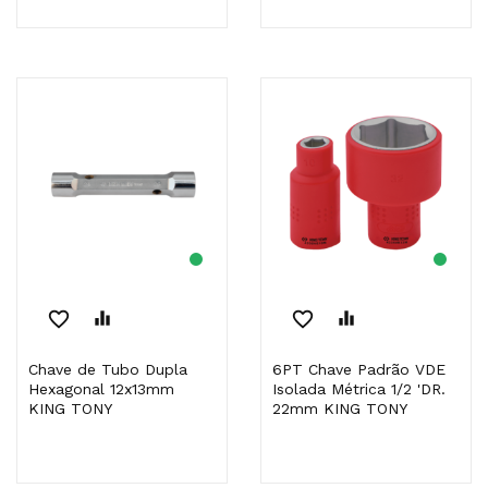
favorite_border
equalizer
favorite_border
equalizer
Chave de Tubo Dupla
6PT Chave Padrão VDE
Hexagonal 12x13mm
Isolada Métrica 1/2 'DR.
KING TONY
22mm KING TONY