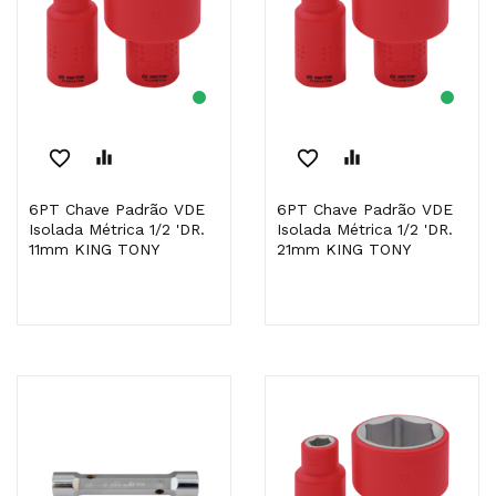
favorite_border
equalizer
favorite_border
equalizer
6PT Chave Padrão VDE
6PT Chave Padrão VDE
Isolada Métrica 1/2 'DR.
Isolada Métrica 1/2 'DR.
11mm KING TONY
21mm KING TONY