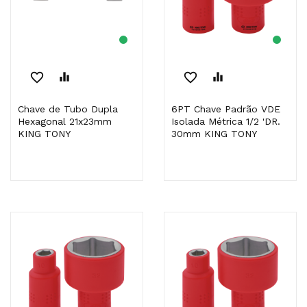
favorite_border
equalizer
favorite_border
equalizer
Chave de Tubo Dupla
6PT Chave Padrão VDE
Hexagonal 21x23mm
Isolada Métrica 1/2 'DR.
KING TONY
30mm KING TONY