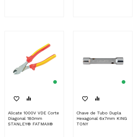
favorite_border
equalizer
favorite_border
equalizer
Alicate 1000V VDE Corte
Chave de Tubo Dupla
Diagonal 180mm
Hexagonal 6x7mm KING
STANLEY® FATMAX®
TONY