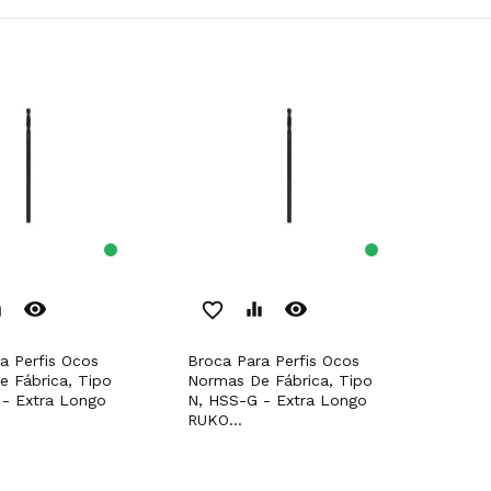
remove_red_eye
remove_red_eye
er
favorite_border
equalizer
Broca Para Perfis Ocos
 Fábrica, Tipo
Normas De Fábrica, Tipo
- Extra Longo
N, HSS-G - Extra Longo
RUKO...