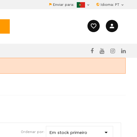
Enviar para:
Idioma:
PT


favorite_border
person

Ordenar por:
Em stock primeiro