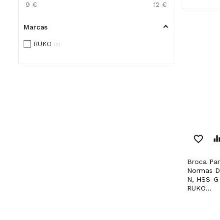
9
€
12
€
Marcas
RUKO
2
favorite_border
equaliz
Broca Para Perfis Ocos
Normas De
N, HSS-G 
RUKO...