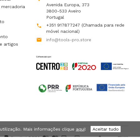
Avenida Europa, 373
 mercadoria
3800-533 Aveiro
Portugal
to
+351 917877247
(Chamada para rede

móvel nacional)
onto

info@tools-pro.store
e artigos
 utilização. Mais informações clique
aqui
!
Aceitar tudo