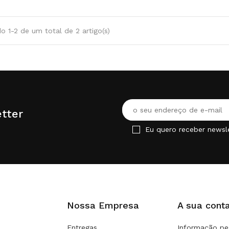
 1-2 de um total de 2 artigo(s)
tter
Eu quero receber newsl
Nossa Empresa
A sua cont
Entregas
Informação pe