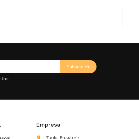
etter
a
Empresa

Tools-Pro.store
ssoal