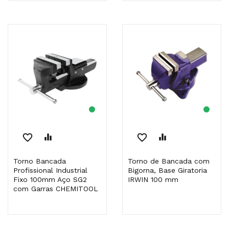
favorite_border
equalizer
favorite_border
equalizer
Torno Bancada
Torno de Bancada com
Profissional Industrial
Bigorna, Base Giratoria
Fixo 100mm Aço SG2
IRWIN 100 mm
com Garras CHEMITOOL