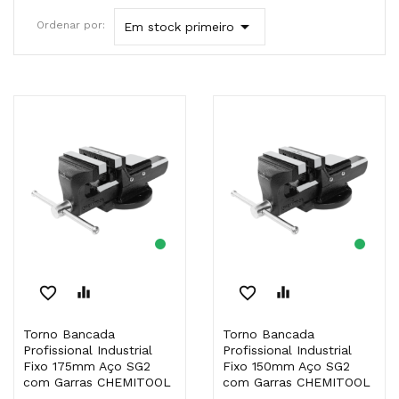

Ordenar por:
Em stock primeiro
favorite_border
equalizer
favorite_border
equalizer
Torno Bancada
Torno Bancada
Profissional Industrial
Profissional Industrial
Fixo 175mm Aço SG2
Fixo 150mm Aço SG2
com Garras CHEMITOOL
com Garras CHEMITOOL