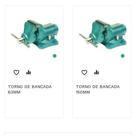
favorite_border
equalizer
favorite_border
equalizer
TORNO DE BANCADA
TORNO DE BANCADA
63MM
150MM