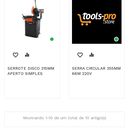
favorite_border
equalizer
favorite_border
equalizer
SERROTE DISCO 315MM
SERRA CIRCULAR 355MM
APERTO SIMPLES
66M 220V
Mostrando 1-10 de um total de 10 artigo(s)