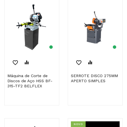
favorite_border
equalizer
favorite_border
equalizer
Máquina de Corte de
SERROTE DISCO 275MM
Discos de Aço HSS BF-
APERTO SIMPLES
315-TF2 BELFLEX
NOVO