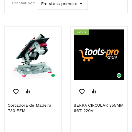

Ordenar por:
Em stock primeiro
NOVO
favorite_border
equalizer
favorite_border
equalizer
Cortadora de Madeira
SERRA CIRCULAR 355MM
733 FEMI
66T 220V