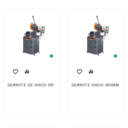
favorite_border
equalizer
favorite_border
equalizer
SERROTE DE DISCO 315
SERROTE DISCO 350MM