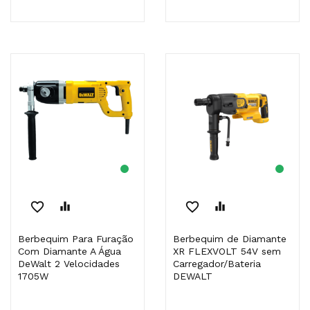
favorite_border
equalizer
favorite_border
equalizer
Berbequim Para Furação
Berbequim de Diamante
Com Diamante A Água
XR FLEXVOLT 54V sem
DeWalt 2 Velocidades
Carregador/Bateria
1705W
DEWALT