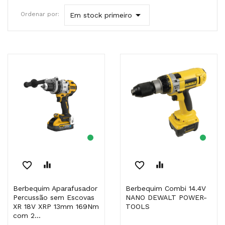

Ordenar por:
Em stock primeiro
favorite_border
equalizer
favorite_border
equalizer
Berbequim Aparafusador
Berbequim Combi 14.4V
Percussão sem Escovas
NANO DEWALT POWER-
XR 18V XRP 13mm 169Nm
TOOLS
com 2...