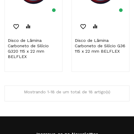
favorite_border
equalizer
favorite_border
equalizer
Disco de Lâmina
Disco de Lâmina
Carboneto de Silício
Carboneto de Silício G36
G320 115 x 22 mm
115 x 22 mm BELFLEX
BELFLEX
Mostrando 1-18 de um total de 18 artigo(s)