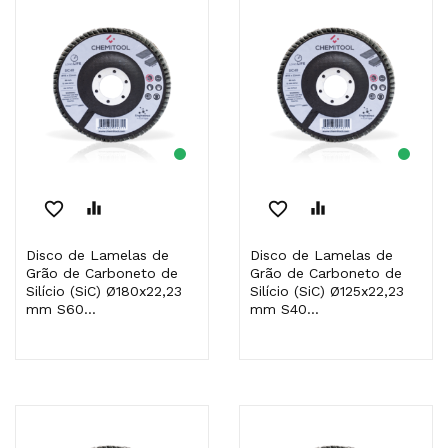
favorite_border
equalizer
favorite_border
equalizer
Disco de Lamelas de
Disco de Lamelas de
Grão de Carboneto de
Grão de Carboneto de
Silício (SiC) Ø180x22,23
Silício (SiC) Ø125x22,23
mm S60...
mm S40...