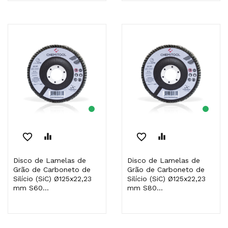
favorite_border
equalizer
favorite_border
equalizer
Disco de Lamelas de
Disco de Lamelas de
Grão de Carboneto de
Grão de Carboneto de
Silício (SiC) Ø125x22,23
Silício (SiC) Ø125x22,23
mm S60...
mm S80...