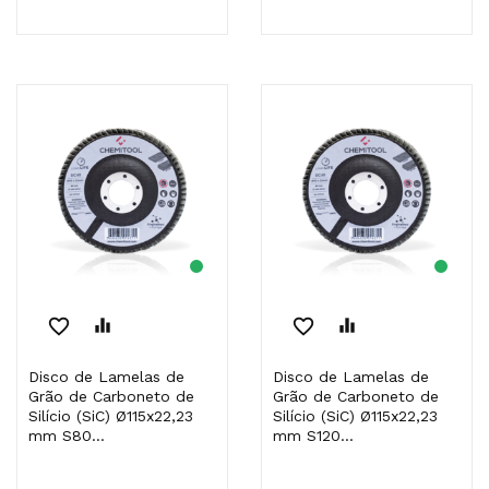
favorite_border
equalizer
favorite_border
equalizer
Disco de Lamelas de
Disco de Lamelas de
Grão de Carboneto de
Grão de Carboneto de
Silício (SiC) Ø115x22,23
Silício (SiC) Ø115x22,23
mm S80...
mm S120...