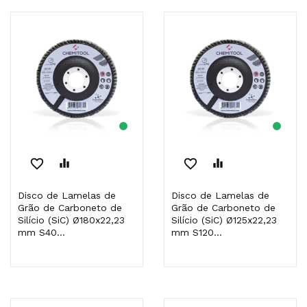
favorite_border
equalizer
favorite_border
equalizer
Disco de Lamelas de
Disco de Lamelas de
Grão de Carboneto de
Grão de Carboneto de
Silício (SiC) Ø180x22,23
Silício (SiC) Ø125x22,23
mm S40...
mm S120...