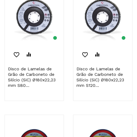
favorite_border
equalizer
favorite_border
equalizer
Disco de Lamelas de
Disco de Lamelas de
Grão de Carboneto de
Grão de Carboneto de
Silício (SiC) Ø180x22,23
Silício (SiC) Ø180x22,23
mm S80...
mm S120...