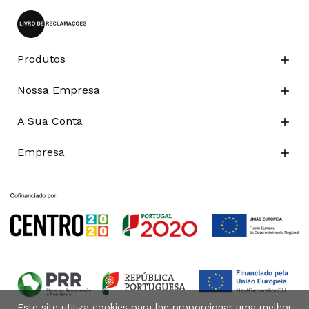
Produtos

Nossa Empresa

A Sua Conta

Empresa

Este site utiliza cookies para lhe proporcionar uma melhor