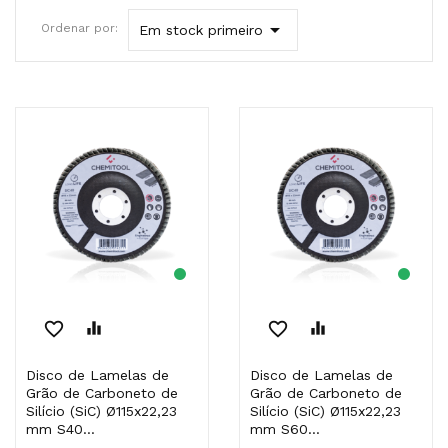

Ordenar por:
Em stock primeiro
favorite_border
equalizer
favorite_border
equalizer
Disco de Lamelas de
Disco de Lamelas de
Grão de Carboneto de
Grão de Carboneto de
Silício (SiC) Ø115x22,23
Silício (SiC) Ø115x22,23
mm S40...
mm S60...