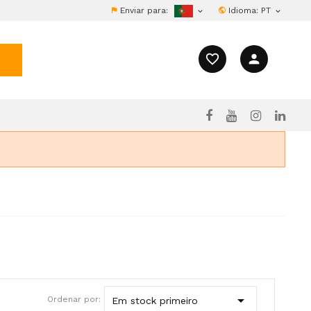
Enviar para:
Idioma:
PT


favorite_border
person

Ordenar por:
Em stock primeiro