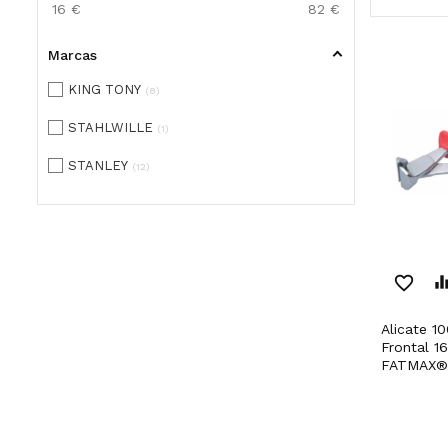
16
€
82
€
Marcas
KING TONY
8
STAHLWILLE
1
STANLEY
12
favorite_border
equaliz
Alicate 1000V VDE Corte
Frontal 
FATMAX®