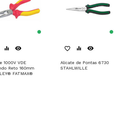
remove_red_eye
remove_red_eye
equalizer
favorite_border
equalizer
Alicate de Pontas 6730
ndo Reto 160mm
STAHLWILLE
LEY® FATMAX®