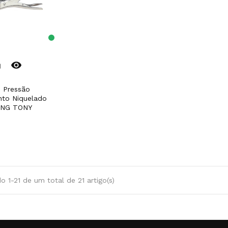
remove_red_eye
er
to Niquelado
ING TONY
 1-21 de um total de 21 artigo(s)