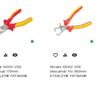
remove_red_eye
remove_red_eye
equalizer
favorite_border
equalizer
Alicate 1000V VDE
rsal 175mm
Descarnar Fio 160mm
LEY® FATMAX®
STANLEY® FATMAX®