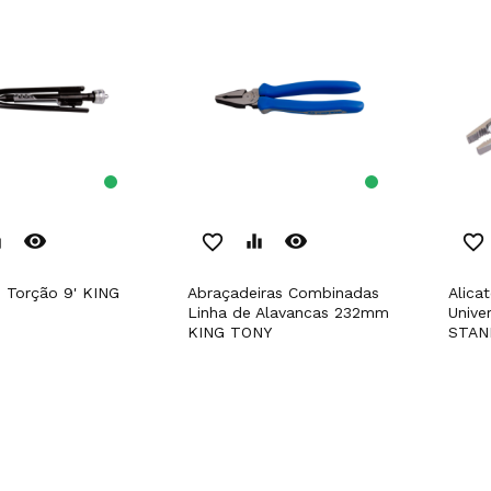
remove_red_eye
remove_red_eye
er
favorite_border
equalizer
favorite_border
Abraçadeiras Combinadas
Alicate 1000V VDE
Linha de Alavancas 232mm
Unive
KING TONY
STAN