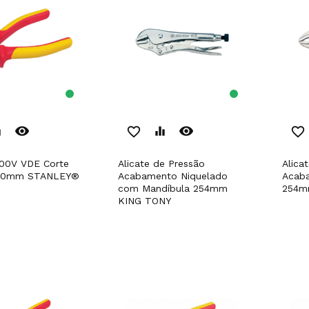
remove_red_eye
remove_red_eye
er
favorite_border
equalizer
favorite_border
Alicate de Pressão
Alicate de Pressão
160mm STANLEY®
Acabamento Niquelado
Acab
com Mandíbula 254mm
254m
KING TONY