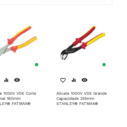
remove_red_eye
remove_red_eye
equalizer
favorite_border
equalizer
Alicate 1000V VDE Grande
onal 180mm
Capacidade 255mm
LEY® FATMAX®
STANLEY® FATMAX®