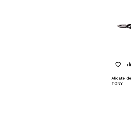
favorite_border
equaliz
Alicate de Torção 9' KING
TONY