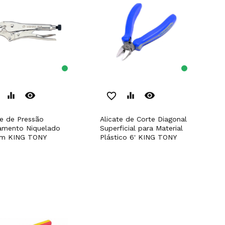
remove_red_eye
remove_red_eye
equalizer
favorite_border
equalizer
Alicate de Corte Diagonal
amento Niquelado
Superficial para Material
m KING TONY
Plástico 6' KING TONY