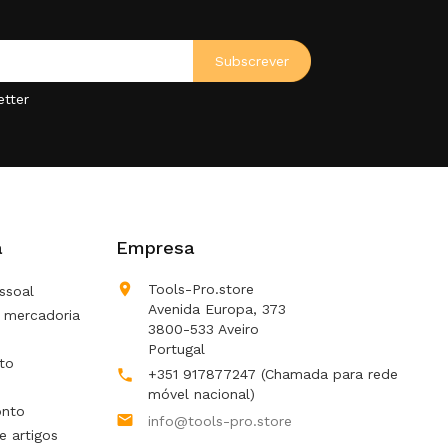
etter
a
Empresa

Tools-Pro.store
ssoal
Avenida Europa, 373
 mercadoria
3800-533 Aveiro
Portugal
to
+351 917877247
(Chamada para rede

móvel nacional)
onto

info@tools-pro.store
e artigos