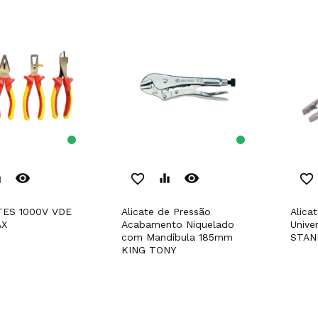
remove_red_eye
remove_red_eye
er
favorite_border
equalizer
favorite_border
Alicate de Pressão
Alicate 1000V VDE
AX
Acabamento Niquelado
Unive
com Mandíbula 185mm
STAN
KING TONY