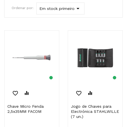

Ordenar por:
Em stock primeiro
favorite_border
equalizer
favorite_border
equalizer
Chave Micro Fenda
Jogo de Chaves para
2,5x35MM FACOM
Electrónica STAHLWILLE
(7 un.)