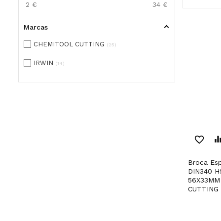
2
€
34
€
Marcas
CHEMITOOL CUTTING
25
IRWIN
14
favorite_border
equaliz
Broca Espiral Retificada
DIN340 H
56X33MM
CUTTING