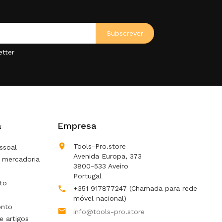
etter
a
Empresa

Tools-Pro.store
ssoal
Avenida Europa, 373
 mercadoria
3800-533 Aveiro
Portugal
to
+351 917877247
(Chamada para rede

móvel nacional)
onto

info@tools-pro.store
e artigos