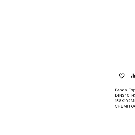
favorite_border
equaliz
Broca Espiral Retificada
DIN340 H
156X102M
CHEMITO