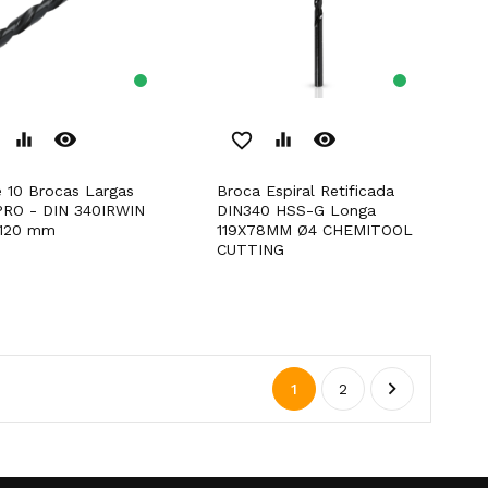
remove_red_eye
remove_red_eye
equalizer
favorite_border
equalizer
Broca Espiral Retificada
RO - DIN 340IRWIN
DIN340 HSS-G Longa
x120 mm
119X78MM Ø4 CHEMITOOL
CUTTING

1
2