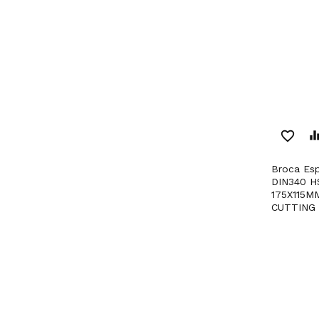
favorite_border
equaliz
Broca Espiral Retificada
DIN340 H
175X115M
CUTTING