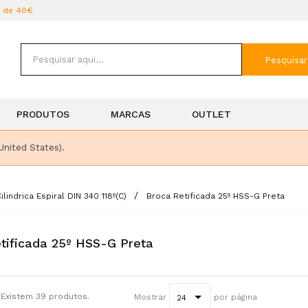
r de 40€
Pesquisar
PRODUTOS
MARCAS
OUTLET
United States).
ilindrica Espiral DIN 340 118º(C)
Broca Retificada 25º HSS-G Preta
tificada 25º HSS-G Preta
Existem 39 produtos.
Mostrar
por página
24