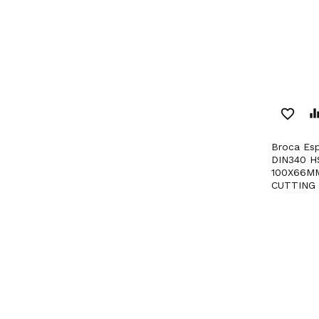
favorite_border
equaliz
Broca Espiral Retificada
DIN340 H
100X66M
CUTTING