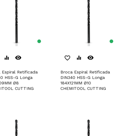
remove_red_eye
remove_red_eye
equalizer
favorite_border
equalizer
Broca Espiral Retificada
40 HSS-G Longa
DIN340 HSS-G Longa
109MM Ø8
184X121MM Ø10
ITOOL CUTTING
CHEMITOOL CUTTING