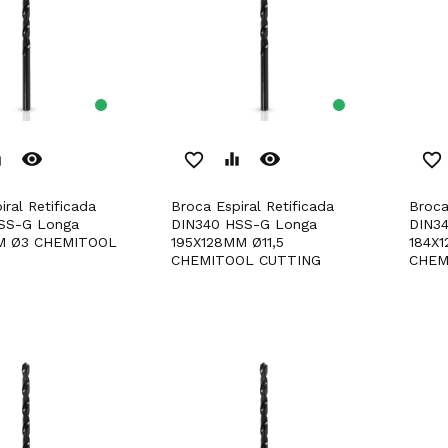
remove_red_eye
remove_red_eye
er
favorite_border
equalizer
favorite_border
Broca Espiral Retificada
Broca Espiral Retificada
SS-G Longa
DIN340 HSS-G Longa
DIN3
M Ø3 CHEMITOOL
195X128MM Ø11,5
184X1
CHEMITOOL CUTTING
CHEM