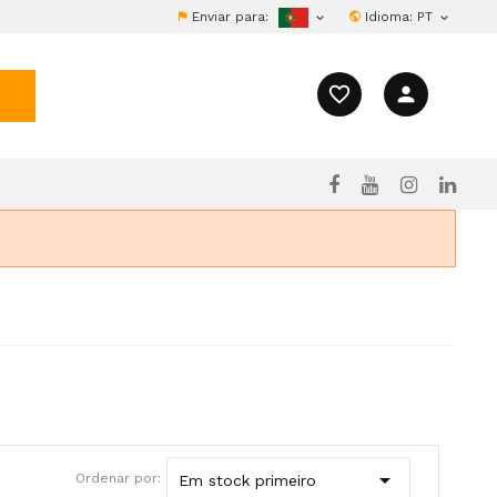
Enviar para:
Idioma:
PT


favorite_border
person

Ordenar por:
Em stock primeiro