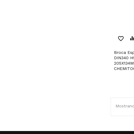
favorite_border
equaliz
Broca Espiral Retificada
DIN340 H
205X134M
CHEMITO
Mostrand