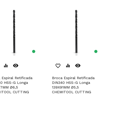
remove_red_eye
remove_red_eye
equalizer
favorite_border
equalizer
Broca Espiral Retificada
40 HSS-G Longa
DIN340 HSS-G Longa
97MM Ø6,5
139X91MM Ø5,5
ITOOL CUTTING
CHEMITOOL CUTTING