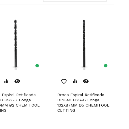
remove_red_eye
remove_red_eye
equalizer
favorite_border
equalizer
Broca Espiral Retificada
40 HSS-G Longa
DIN340 HSS-G Longa
6MM Ø2 CHEMITOOL
132X87MM Ø5 CHEMITOOL
ING
CUTTING