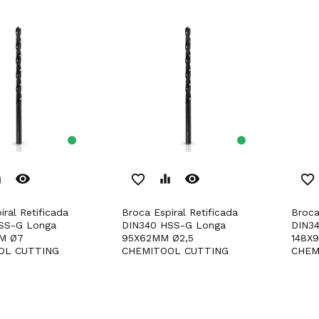
remove_red_eye
remove_red_eye
er
favorite_border
equalizer
favorite_border
Broca Espiral Retificada
Broca Espiral Retificada
SS-G Longa
DIN340 HSS-G Longa
DIN3
M Ø7
95X62MM Ø2,5
148X
OL CUTTING
CHEMITOOL CUTTING
CHEM