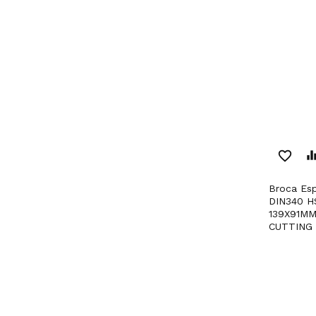
favorite_border
equaliz
Broca Espiral Retificada
DIN340 H
139X91M
CUTTING