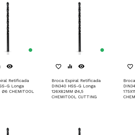
remove_red_eye
remove_red_eye
er
favorite_border
equalizer
favorite_border
Broca Espiral Retificada
Broca Espiral Retificada
SS-G Longa
DIN340 HSS-G Longa
DIN3
M Ø6 CHEMITOOL
126X82MM Ø4,5
175X1
CHEMITOOL CUTTING
CHEM