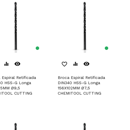
remove_red_eye
remove_red_eye
equalizer
favorite_border
equalizer
Broca Espiral Retificada
40 HSS-G Longa
DIN340 HSS-G Longa
15MM Ø9,5
156X102MM Ø7,5
ITOOL CUTTING
CHEMITOOL CUTTING