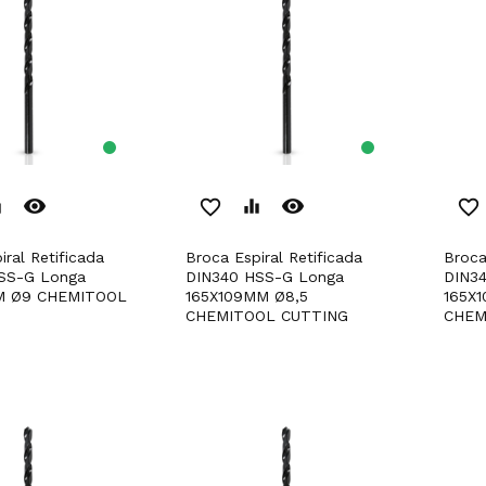
remove_red_eye
remove_red_eye
er
favorite_border
equalizer
favorite_border
Broca Espiral Retificada
Broca Espiral Retificada
SS-G Longa
DIN340 HSS-G Longa
DIN3
M Ø9 CHEMITOOL
165X109MM Ø8,5
165X
CHEMITOOL CUTTING
CHEM