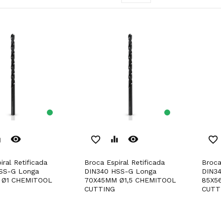
remove_red_eye
remove_red_eye
er
favorite_border
equalizer
favorite_border
Broca Espiral Retificada
Broca Espiral Retificada
SS-G Longa
DIN340 HSS-G Longa
DIN3
 Ø1 CHEMITOOL
70X45MM Ø1,5 CHEMITOOL
85X5
CUTTING
CUTT