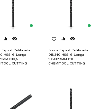
remove_red_eye
remove_red_eye
equalizer
favorite_border
equalizer
Broca Espiral Retificada
40 HSS-G Longa
DIN340 HSS-G Longa
21MM Ø10,5
195X128MM Ø11
ITOOL CUTTING
CHEMITOOL CUTTING