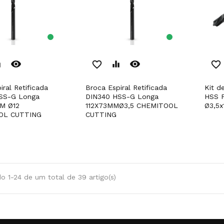
remove_red_eye
remove_red_eye
er
favorite_border
equalizer
favorite_border
Broca Espiral Retificada
Kit de 10 Brocas Largas
SS-G Longa
DIN340 HSS-G Longa
HSS P
M Ø12
112X73MMØ3,5 CHEMITOOL
Ø3,5
OL CUTTING
CUTTING
o 1-24 de um total de 39 artigo(s)