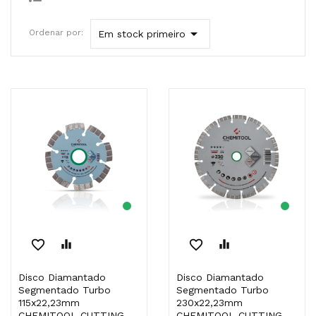

Ordenar por:
Em stock primeiro
favorite_border
equalizer
favorite_border
equalizer
Disco Diamantado
Disco Diamantado
Segmentado Turbo
Segmentado Turbo
115x22,23mm
230x22,23mm
CHEMITOOL CUTTING
CHEMITOOL CUTTING