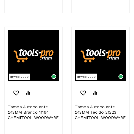
qty/cx: 2000
qty/cx: 2000
favorite_border
equalizer
favorite_border
equalizer
Tampa Autocolante
Tampa Autocolante
Ø13MM Branco 11164
Ø13MM Tecido 21223
CHEMITOOL WOODWARE
CHEMITOOL WOODWARE