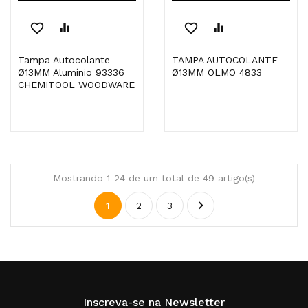
favorite_border
equalizer
favorite_border
equalizer
Tampa Autocolante
TAMPA AUTOCOLANTE
Ø13MM Alumínio 93336
Ø13MM OLMO 4833
CHEMITOOL WOODWARE
Mostrando 1-24 de um total de 49 artigo(s)

1
2
3
Inscreva-se na Newsletter