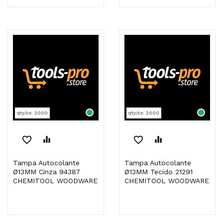
qty/cx: 2000
qty/cx: 2000
favorite_border
equalizer
favorite_border
equalizer
Tampa Autocolante
Tampa Autocolante
Ø13MM Cinza 94387
Ø13MM Tecido 21291
CHEMITOOL WOODWARE
CHEMITOOL WOODWARE