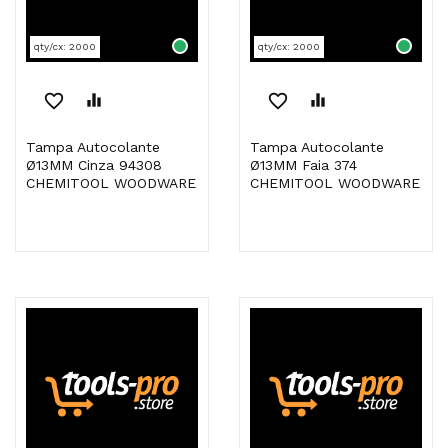
qty/cx: 2000
qty/cx: 2000
favorite_border
equalizer
favorite_border
equalizer
Tampa Autocolante
Tampa Autocolante
Ø13MM Cinza 94308
Ø13MM Faia 374
CHEMITOOL WOODWARE
CHEMITOOL WOODWARE