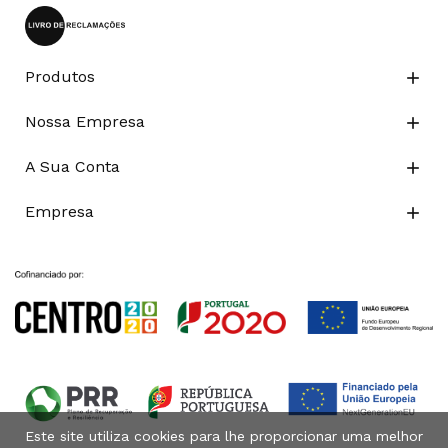
Produtos

Nossa Empresa

A Sua Conta

Empresa

Este site utiliza cookies para lhe proporcionar uma melhor