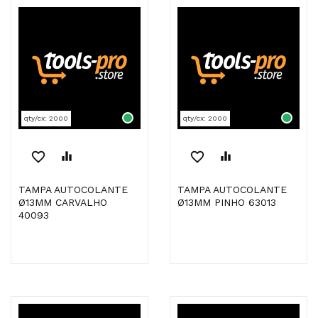
qty/cx: 2000
qty/cx: 2000
favorite_border
equalizer
favorite_border
equalizer
TAMPA AUTOCOLANTE
TAMPA AUTOCOLANTE
Ø13MM CARVALHO
Ø13MM PINHO 63013
40093