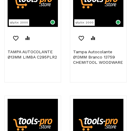
qty/cx: 2000
qty/cx: 2000
favorite_border
equalizer
favorite_border
equalizer
TAMPA AUTOCOLANTE
Tampa Autocolante
Ø13MM LIMBA C295PLR2
Ø13MM Branco 13759
CHEMITOOL WOODWARE