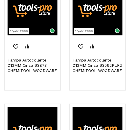
qty/cx: 2000
qty/cx: 2000
favorite_border
equalizer
favorite_border
equalizer
Tampa Autocolante
Tampa Autocolante
Ø13MM Cinza 93873
Ø13MM Cinza 93562PLR2
CHEMITOOL WOODWARE
CHEMITOOL WOODWARE