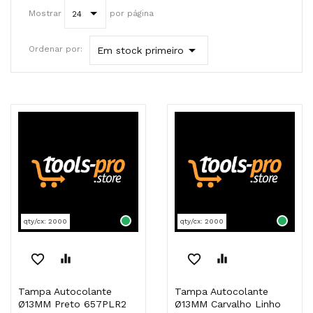
Mostrar
por página
24

Ordenar por:
Em stock primeiro
qty/cx: 2000
qty/cx: 2000
favorite_border
equalizer
favorite_border
equalizer
Tampa Autocolante
Tampa Autocolante
Ø13MM Preto 657PLR2
Ø13MM Carvalho Linho