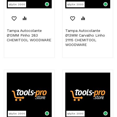
qty/cx: 2000
qty/cx: 2000
favorite_border
equalizer
favorite_border
equalizer
Tampa Autocolante
Tampa Autocolante
Ø13MM Pinho 283
Ø13MM Carvalho Linho
CHEMITOOL WOODWARE
21115 CHEMITOOL
WOODWARE
qty/cx: 2000
qty/cx: 2000