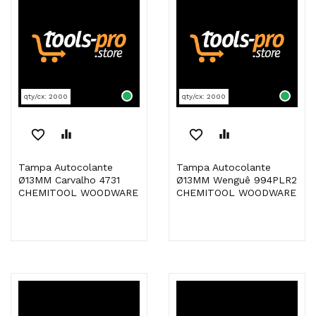
qty/cx: 2000
qty/cx: 2000
favorite_border
equalizer
favorite_border
equalizer
Tampa Autocolante
Tampa Autocolante
Ø13MM Carvalho 4731
Ø13MM Wenguê 994PLR2
CHEMITOOL WOODWARE
CHEMITOOL WOODWARE