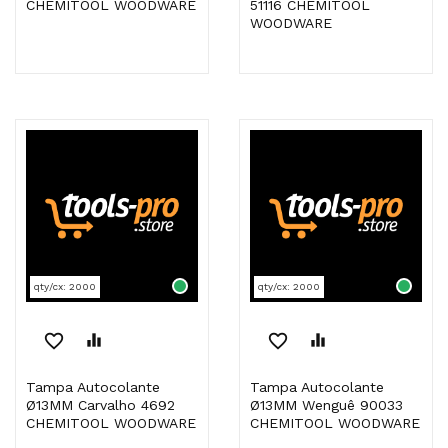
CHEMITOOL WOODWARE
51116 CHEMITOOL
WOODWARE
qty/cx: 2000
qty/cx: 2000
favorite_border
equalizer
favorite_border
equalizer
Tampa Autocolante
Tampa Autocolante
Ø13MM Carvalho 4692
Ø13MM Wenguê 90033
CHEMITOOL WOODWARE
CHEMITOOL WOODWARE