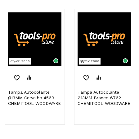
qty/cx: 2000
qty/cx: 2000
favorite_border
equalizer
favorite_border
equalizer
Tampa Autocolante
Tampa Autocolante
Ø13MM Carvalho 4569
Ø13MM Branco 6762
CHEMITOOL WOODWARE
CHEMITOOL WOODWARE