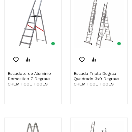
favorite_border
equalizer
favorite_border
equalizer
Escadote de Aluminio
Escada Tripla Degrau
Domestico 7 Degraus
Quadrado 3x9 Degraus
CHEMITOOL TOOLS
CHEMITOOL TOOLS