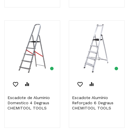
favorite_border
equalizer
favorite_border
equalizer
Escadote de Aluminio
Escadote Alumínio
Domestico 4 Degraus
Reforçado 6 Degraus
CHEMITOOL TOOLS
CHEMITOOL TOOLS