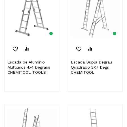
favorite_border
equalizer
favorite_border
equalizer
Escada de Aluminio
Escada Dupla Degrau
Multiusos 4x4 Degraus
Quadrado 2X7 Degr.
CHEMITOOL TOOLS
CHEMITOOL