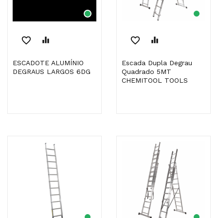
favorite_border
equalizer
favorite_border
equalizer
ESCADOTE ALUMÍNIO
Escada Dupla Degrau
DEGRAUS LARGOS 6DG
Quadrado 5MT
CHEMITOOL TOOLS