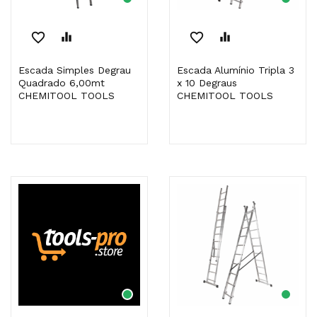
favorite_border
equalizer
favorite_border
equalizer
Escada Simples Degrau
Escada Alumínio Tripla 3
Quadrado 6,00mt
x 10 Degraus
CHEMITOOL TOOLS
CHEMITOOL TOOLS