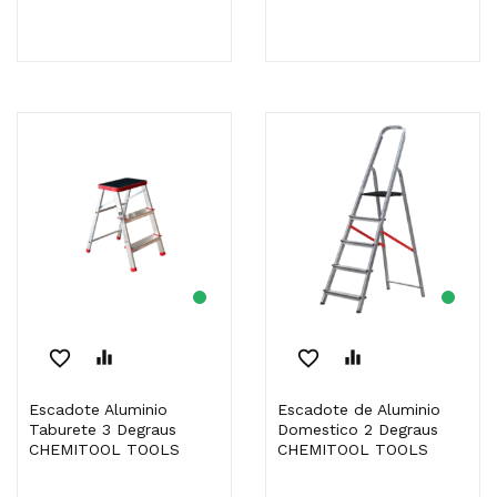
favorite_border
equalizer
favorite_border
equalizer
Escadote Aluminio
Escadote de Aluminio
Taburete 3 Degraus
Domestico 2 Degraus
CHEMITOOL TOOLS
CHEMITOOL TOOLS