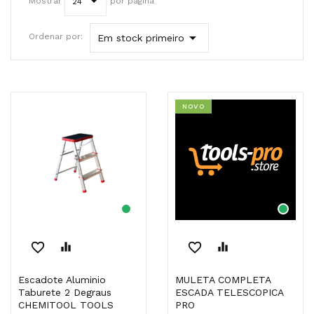
Mostrar
por página
24

Ordenar por:
Em stock primeiro
NOVO
favorite_border
equalizer
favorite_border
equalizer
Escadote Aluminio
MULETA COMPLETA
Taburete 2 Degraus
ESCADA TELESCOPICA
CHEMITOOL TOOLS
PRO