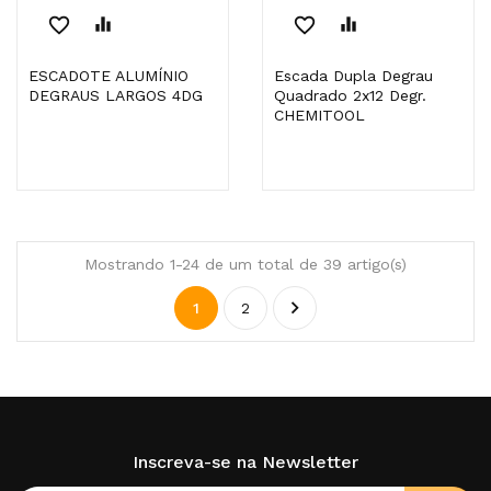
favorite_border
equalizer
favorite_border
equalizer
ESCADOTE ALUMÍNIO
Escada Dupla Degrau
DEGRAUS LARGOS 4DG
Quadrado 2x12 Degr.
CHEMITOOL
Mostrando 1-24 de um total de 39 artigo(s)

1
2
Inscreva-se na Newsletter