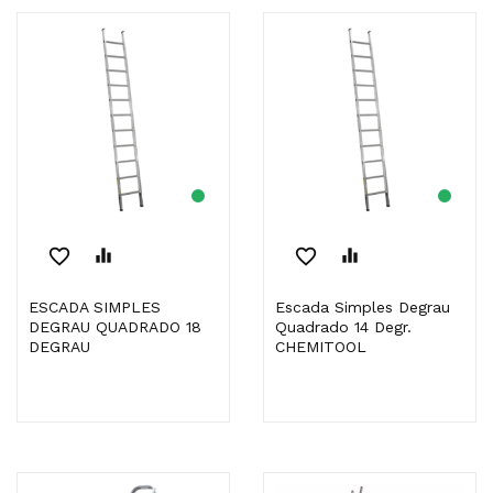
favorite_border
equalizer
favorite_border
equalizer
ESCADA SIMPLES
Escada Simples Degrau
DEGRAU QUADRADO 18
Quadrado 14 Degr.
DEGRAU
CHEMITOOL