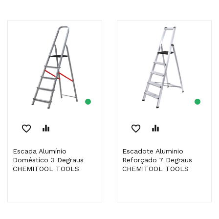
favorite_border
equalizer
favorite_border
equalizer
Escada Alumínio
Escadote Aluminio
Doméstico 3 Degraus
Reforçado 7 Degraus
CHEMITOOL TOOLS
CHEMITOOL TOOLS