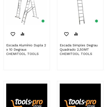
favorite_border
equalizer
favorite_border
equalizer
Escada Alumínio Dupla 2
Escada Simples Degrau
x 10 Degraus
Quadrado 2,50MT
CHEMITOOL TOOLS
CHEMITOOL TOOLS