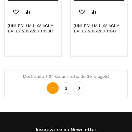
favorite_border
equalizer
favorite_border
equalizer
(UN) FOLHA LIXA AGUA
(UN) FOLHA LIXA AGUA
LATEX 230x280 P1000
LATEX 230x280 P150
Mostrando 1-24 de um total de 30 artigo(s)

1
2
Inscreva-se na Newsletter