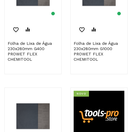
favorite_border
equalizer
favorite_border
equalizer
Folha de Lixa de Água
Folha de Lixa de Água
230x280mm G400
230x280mm G1000
PROWET FLEX
PROWET FLEX
CHEMITOOL
CHEMITOOL
NOVO