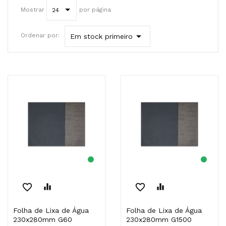
Mostrar
por página
24

Ordenar por:
Em stock primeiro
favorite_border
equalizer
favorite_border
equalizer
Folha de Lixa de Água
Folha de Lixa de Água
230x280mm G60
230x280mm G1500