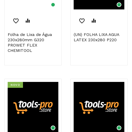
favorite_border
equalizer
favorite_border
equalizer
Folha de Lixa de Água
(UN) FOLHA LIXA AGUA
230x280mm G320
LATEX 230x280 P220
PROWET FLEX
CHEMITOOL
NOVO