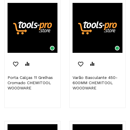
favorite_border
equalizer
favorite_border
equalizer
Porta Calças 11 Grelhas
Varão Basculante 450-
Cromado CHEMITOOL
600MM CHEMITOOL
WOODWARE
WOODWARE