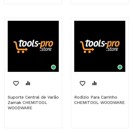
favorite_border
equalizer
favorite_border
equalizer
Suporte Central de Varão
Rodízio Para Carrinho
Zamak CHEMITOOL
CHEMITOOL WOODWARE
WOODWARE