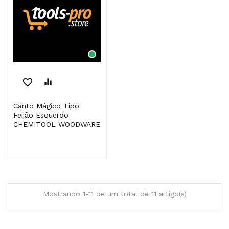
favorite_border
equalizer
Canto Mágico Tipo
Feijão Esquerdo
CHEMITOOL WOODWARE
Mostrando 1-11 de um total de 11 artigo(s)