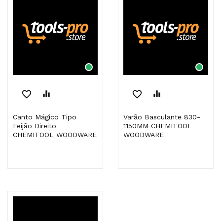
favorite_border
equalizer
favorite_border
equalizer
Canto Mágico Tipo
Varão Basculante 830-
Feijão Direito
1150MM CHEMITOOL
CHEMITOOL WOODWARE
WOODWARE