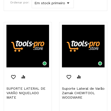

Ordenar por:
Em stock primeiro
favorite_border
equalizer
favorite_border
equalizer
SUPORTE LATERAL DE
Suporte Lateral de Varão
VARÃO NIQUELADO
Zamak CHEMITOOL
MATE
WOODWARE